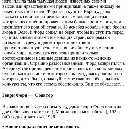
него, плыла тьма тьмущая людей, известных своими
высокими нравственными принципами, а также никому не
известных писателей. Форд взял курс на Европу, дабы
высказать свои идеи представителям воюющих стран,
которые несомненно проявят к ним больше понимания, чем
президент его родной страны. 18 декабря корабль мира бросил
якорь в Осло, и Форд сошел на берег, чтобы выступить перед
официальными липами во¬юющих стран, которым он
назначил встречу и для которых приготовил
прочувствованную речь. Но, к величайшему изумлению
голубя мира, послушать его речь пришли только
восторженные и наивные девицы из каких-то женских
организаций. Страшно раздосадованный, Форд возвратился в
Америку, где принял решение производить на своих заводах
пушки, каски и танки, в которых так нуждалась родина и на
которых, а это было, пожалуй, самое главное, обогащались
конкуренты, что его весьма обеспокоило. Бизнес обязывает…
Генри Форд — Соавтор
В соавторстве с Сэмюэ-пем Краудером Генри Форд написал
две небольшую книжки: («Моя жизнь и моя работа
»
), 1922;
(«Сегодня и завтра
»
), 1926.
• Новое направление: независимость