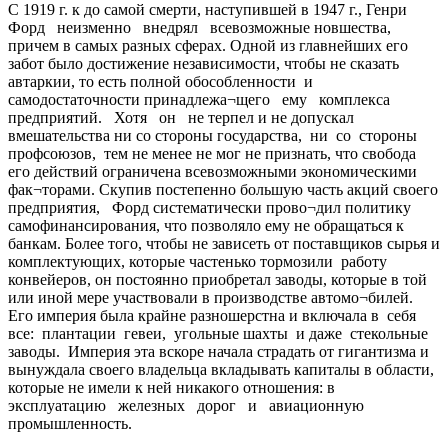
С 1919 г. к до самой смерти, наступившей в 1947 г., Генри
Форд неизменно внедрял всевозможные новшества,
причем в самых разных сферах. Одной из главнейших его
забот было достижение независимости, чтобы не сказать
автаркии, то есть полной обособленности и
самодостаточности принадлежа¬щего ему комплекса
предприятий. Хотя он не терпел и не допускал
вмешательства ни со стороны государства, ни со стороны
профсоюзов, тем не менее не мог не признать, что свобода
его действий ограничена всевозможными экономическими
фак¬торами. Скупив постепенно большую часть акций своего
предприятия, Форд систематически прово¬дил политику
самофинансирования, что позволяло ему не обращаться к
банкам. Более того, чтобы не зависеть от поставщиков сырья и
комплектующих, которые частенько тормозили работу
конвейеров, он постоянно приобретал заводы, которые в той
или иной мере участвовали в производстве автомо¬билей.
Его империя была крайне разношерстна и включала в себя
все: плантации гевеи, угольные шахты и даже стекольные
заводы. Империя эта вскоре начала страдать от гигантизма и
вынуждала своего владельца вкладывать капиталы в области,
которые не имели к ней никакого отношения: в
эксплуатацию железных дорог и авиационную
промышленность.