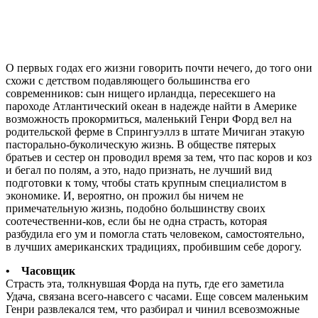
О первых годах его жизни говорить почти нечего, до того они
схожи с детством подавляющего большинства его
современников: сын нищего ирландца, пересекшего на
пароходе Атлантический океан в надежде найти в Америке
возможность прокормиться, маленький Генри Форд вел на
родительской ферме в Спрингуэллз в штате Мичиган этакую
пасторально-буколическую жизнь. В обществе пятерых
братьев и сестер он проводил время за тем, что пас коров и коз
и бегал по полям, а это, надо признать, не лучший вид
подготовки к тому, чтобы стать крупным специалистом в
экономике. И, вероятно, он прожил бы ничем не
примечательную жизнь, подобно большинству своих
соотечественни-ков, если бы не одна страсть, которая
разбудила его ум и помогла стать человеком, самостоятельно,
в лучших американских традициях, пробившим себе дорогу.
• Часовщик
Страсть эта, толкнувшая Форда на путь, где его заметила
Удача, связана всего-навсего с часами. Еще совсем маленьким
Генри развлекался тем, что разбирал и чинил всевозможные