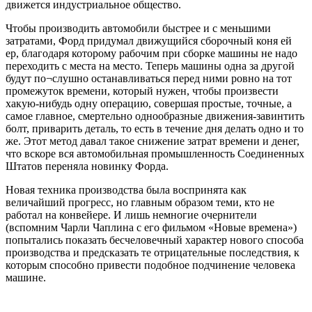
движется индустриальное общество.
Чтобы производить автомобили быстрее и с меньшими
затратами, Форд придумал движущийся сборочный коня ей
ер, благодаря которому рабочим при сборке машины не надо
переходить с места на место. Теперь машины одна за другой
будут по¬слушно останавливаться перед ними ровно на тот
промежуток времени, который нужен, чтобы произвести
хакую-нибудь одну операцию, совершая простые, точные, а
самое главное, смертельно однообразные движения-завинтить
болт, приварить деталь, то есть в течение дня делать одно и то
же. Этот метод давал такое снижение затрат времени и денег,
что вскоре вся автомобильная промышленность Соединенных
Штатов переняла новинку Форда.
Новая техника производства была воспринята как
величайший прогресс, но главным образом теми, кто не
работал на конвейере. И лишь немногие очернители
(вспомним Чарли Чаплина с его фильмом «Новые времена»)
попытались показать бесчеловечный характер нового способа
производства и предсказать те отрицательные последствия, к
которым способно привести подобное подчинение человека
машине.