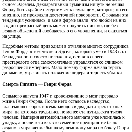
сыном Эдселем. Декларативный гуманизм ничуть не мешал
Форду быть крайне нетерпимым к служащим, которые, по его
мнению, не проявляли достаточной покорности, С годами эта
тенденция усилилась, и все в фирме знали, что любой из них
в один прекрасный день может получить письмо, где без
всяких объяснений сообщается о его увольнении, и оказаться
на улице.
Подобные методы приводили в отчаяние многих сотрудников
Генри Форда в том числе и Эдселя, который умер в 1943 г. от
безнадежности своего положения, оставив своего
престарелого отца самостоятельно управляться со слишком
разросшейся империей. Мало-помалу фирма начала терять
динамизм, утрачивать положение лидера и терпеть убытки.
Смерть Гиганта
— Генри Форда
Седьмого августа 1947 г. кровоизлияние в мозг прервало
жизнь Генри Форда. После него осталось наследство,
включающее сорок восемь заводов в двадцати трех странах
мира, на которых трудились не менее ста пятидесяти тысяч
человек. Империя автомобильного магната уже клонилась к
упадку, а после того как это семейное предприятие было
отдано в управление бывшему чемпиону мира по боксу Генри