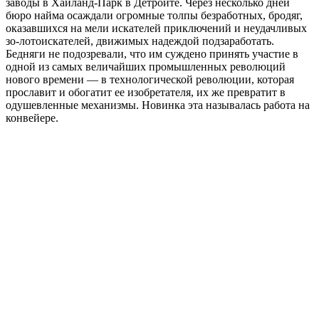
заводы в Хайланд-Парк в Детройте. Через несколько дней
бюро найма осаждали огромные толпы безработных, бродяг,
оказавшихся на мели искателей приключений и неудачливых
зо-лотоискателей, движимых надеждой подзаработать.
Бедняги не подозревали, что им суждено принять участие в
одной из самых величайших промышленных революций
нового времени — в технологической революции, которая
прославит и обогатит ее изобретателя, их же превратит в
одушевленные механизмы. Новинка эта называлась работа на
конвейере.