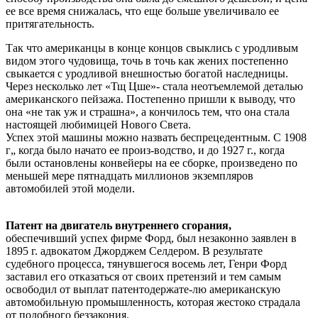
ее все время снижалась, что еще больше увеличивало ее
притягательность.
Так что американцы в конце концов свыклись с уродливым
видом этого чудовища, точь в точь как жених постепенно
свыкается с уродливой внешностью богатой наследницы.
Через несколько лет «Тщ Цше»- стала неотъемлемой деталью
американского пейзажа. Постепенно пришли к выводу, что
она «не так уж и страшна», а кончилось тем, что она стала
настоящей любимицей Нового Света.
Успех этой машины можно назвать беспрецедентным. С 1908
г„ когда было начато ее произ-водство, и до 1927 г., когда
были остановлены конвейеры на ее сборке, произведено по
меньшей мере пятнадцать миллионов экземпляров
автомобилей этой модели.
Патент на двигатель внутреннего сгорания,
обеспечивший успех фирме Форд, был незаконно заявлен в
1895 г. адвокатом Джорджем Селдером. В результате
судебного процесса, тянувшегося восемь лет, Генри Форд
заставил его отказаться от своих претензий и тем самым
освободил от выплат патентодержате-лю американскую
автомобильную промышленность, которая жестоко страдала
от подобного беззакония.