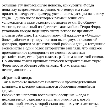
Услышав эту потрясающую новость, конкуренты Форда
поначалу встревожились, решив, что теперь им тоже
придется, следуя его примеру, увеличивать расходы на оплату
труда. Однако после некоторых размышлений они
успокоились и даже радостно потирали руки. По общему
мнению, гениальный изобретатель автомобиля Генри Форд,
установив та-кую поденную плату, вскоре не преминет
сломать себе шею. На «Кадиллаке», «Паккарде» и «Олдсмо-
биле» рабочим в ту пору платили около двух с половиной
долларов, причем за девятичасовой рабочий день, а тогдашние
экономисты в один голос авторитетно заявляли, что никакое
промышленное предприятие не сможет оставаться
рентабельным, если будет платить рабочим выше этой ставки.
По мнению хозяев крупных автомобилестроительных фирм,
Форд просто обрекал себя на крах. Что ж, приятная
неожиданность…
«Красный завод»
Так в Детройте называют гигантский производственный
комплекс, в котором размещаются сборочные конвейеры
фирмы.
Рабочие же напротив восприняли обещание Форда с
нескрываемой радостью и толпами ринулись к новой
обетованной земле, которой стали для них уже знаменитые