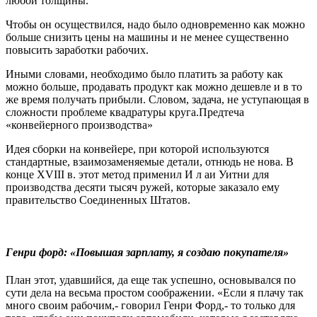
любой толщины.
Чтобы он осуществился, надо было одновременно как можно
больше снизить цены на машины и не менее существенно
повысить заработки рабочих.
Иными словами, необходимо было платить за работу как
можно больше, продавать продукт как можно дешевле и в то
же время получать прибыли. Словом, задача, не уступающая в
сложности проблеме квадратуры круга.Предтеча
«конвейерного производства»
Идея сборки на конвейере, при которой используются
стандартные, взаимозаменяемые детали, отнюдь не нова. В
конце XVIII в. этот метод применил И л аи Уитни для
производства десяти тысяч ружей, которые заказало ему
правительство Соединенных Штатов.
Генри форд: «Повышая зарплату, я создаю покупателя»
План этот, удавшийся, да еще так успешно, основывался по
сути дела на весьма простом соображении. «Если я плачу так
много своим рабочим,- говорил Генри Форд,- то только для