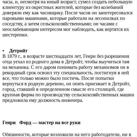
часы, и, несмотря на юный возраст, сумел создать небольшую
клиентуру из окрестных жителей, которые без колебаний
доверяли ему как часовщику. После часов он заинтересовался
паровыми машинами, которые работали на лесопилках по
соседству, а затем сельскохозяйственными; он часами с
неослабевающим интересом мог наблюдать, как вертятся их
шестеренки.
• Детройт
В 1879 г., в возрасте шестнадцати лет, Генри без разрешения
отца уехал из родного дома в Детройт, чтобы выучиться там
на механика. С его даром понимать работу механизмов он в
рекордный срок освоил эту специальность, постигнув в ней
все, что только можно было постичь. После попытки
вернуться в родную деревню, он опять приезжает в Детройт,
город, ставший в определенном смысле его столицей, где
крупная фирма по производству сельскохозяйственных машин
предложила ему должность инженера.
Генри Форд —
мастер на все руки
Обязанности, которые возложили на него работодатели, ни в