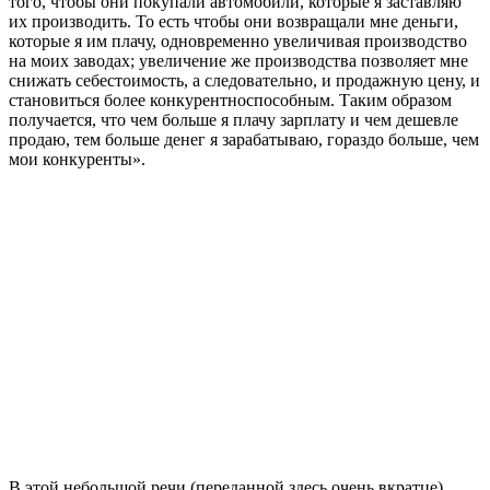
того, чтобы они покупали автомобили, которые я заставляю
их производить. То есть чтобы они возвращали мне деньги,
которые я им плачу, одновременно увеличивая производство
на моих заводах; увеличение же производства позволяет мне
снижать себестоимость, а следовательно, и продажную цену, и
становиться более конкурентноспособным. Таким образом
получается, что чем больше я плачу зарплату и чем дешевле
продаю, тем больше денег я зарабатываю, гораздо больше, чем
мои конкуренты».
В этой небольшой речи (переданной здесь очень вкратце)