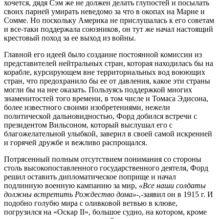
хочется, дядя Сэм же не должен делать глупостей и посылать
своих парней умирать неведомо за что в окопах на Марне и
Сомме. Но поскольку Америка не прислушалась к его советам
и все-таки поддержала союзников, он тут же начал настоящий
крестовый поход за ее выход из войны.
Главной его идеей было создание постоянной комиссии из
представителей нейтральных стран, которая находилась бы на
корабле, курсирующем вне территориальных вод воюющих
стран, что предохранило бы ее от давления, какое эти страны
могли бы на нее оказать. Пользуясь поддержкой многих
знаменитостей того времени, в том числе и Томаса Эдисона,
более известного своими изобретениями, нежели
политической дальновидностью, Форд добился встречи с
президентом Вильсоном, который выслушал его с
благожелательной улыбкой, заверил в своей самой искренней
и горячей дружбе и вежливо распрощался.
Потрясенный полным отсутствием понимания со стороны
столь высокопоставленного государственного деятеля, Форд
решил оставить дипломатическое поприще и начал
подлинную военную кампанию за мир,
«Все наши солдаты
должны встретить Рождество дома»
-,-заявил он в 1915 г. И
подобно голубю мира с оливковой ветвью в клюве,
погрузился на «Оскар II», большое судно, на котором, кроме