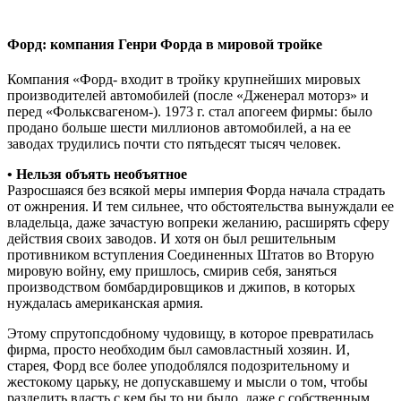
Форд: компания Генри Форда в мировой тройке
Компания «Форд- входит в тройку крупнейших мировых
производителей автомобилей (после «Дженерал моторз» и
перед «Фольксвагеном-). 1973 г. стал апогеем фирмы: было
продано больше шести миллионов автомобилей, а на ее
заводах трудились почти сто пятьдесят тысяч человек.
• Нельзя объять необъятное
Разросшаяся без всякой меры империя Форда начала страдать
от ожнрения. И тем сильнее, что обстоятельства вынуждали ее
владельца, даже зачастую вопреки желанию, расширять сферу
действия своих заводов. И хотя он был решительным
противником вступления Соединенных Штатов во Вторую
мировую войну, ему пришлось, смирив себя, заняться
производством бомбардировщиков и джипов, в которых
нуждалась американская армия.
Этому спрутопсдобному чудовищу, в которое превратилась
фирма, просто необходим был самовластный хозяин. И,
старея, Форд все более уподоблялся подозрительному и
жестокому царьку, не допускавшему и мысли о том, чтобы
разделить власть с кем бы то ни было, даже с собственным