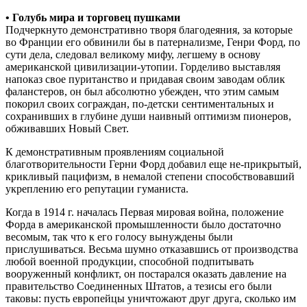
• Голубь мира и торговец пушками
Подчеркнуто демонстративно творя благодеяния, за которые
во Франции его обвинили бы в патернализме, Генри Форд, по
сути дела, следовал великому мифу, легшему в основу
американской цивилизации-утопии. Горделиво выставляя
напоказ свое пуританство и придавая своим заводам облик
фаланстеров, он был абсолютно убежден, что этим самым
покорил своих сограждан, по-детски сентиментальных и
сохранивших в глубине души наивный оптимизм пионеров,
обживавших Новый Свет.
К демонстративным проявлениям социальной
благотворительности Герни Форд добавил еще не-прикрытый,
крикливый пацифизм, в немалой степени способствовавший
укреплению его репутации гуманиста.
Когда в 1914 г. началась Первая мировая война, положение
Форда в американской промышленности было достаточно
весомым, так что к его голосу вынуждены были
прислушиваться. Весьма шумно отказавшись от производства
любой военной продукции, способной подпитывать
вооруженный конфликт, он постарался оказать давление на
правительство Соединенных Штатов, а тезисы его были
таковы: пусть европейцы уничтожают друг друга, сколько им