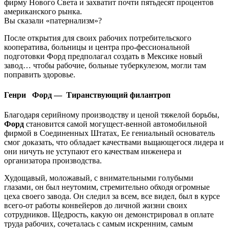
фирму Нового Света и захватит почти пятьдесят процентов
американского рынка.
Вы сказали «патернализм»?
После открытия для своих рабочих потребительского
кооператива, больницы и центра про-фессиональной
подготовки Форд предполагал создать в Мексике новый
завод… чтобы рабочие, больные туберкулезом, могли там
поправить здоровье.
Генри Форд —
Тиранствующий филантроп
Благодаря серийному производству и ценой тяжелой борьбы,
Форд
становится самой могущест-венной автомобильной
фирмой в Соединенных Штатах, Ее гениальный основатель
смог доказать, что обладает качествами вьщающегося лидера и
они ничуть не уступают его качествам инженера и
организатора производства.
Худощавый, моложавый, с внимательными голубыми
глазами, он был неутомим, стремительно обходя огромные
цеха своего завода. Он следил за всем, все видел, был в курсе
всего-от работы конвейеров до личной жизни своих
сотрудников. Щедрость, какую он демонстрировал в оплате
труда рабочих, сочеталась с самым искренним, самым