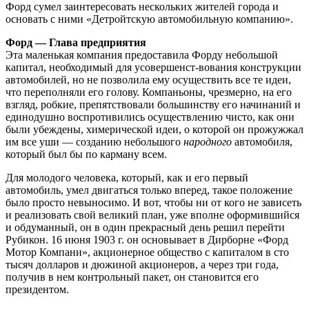
Форд сумел заинтересовать нескольких жителей города и
основать с ними «Детройтскую автомобильную компанию».
Форд — Глава предприятия
Эта маленькая компания предоставила Форду небольшой
капитал, необходимый для усовершенст-вования конструкции
автомобилей, но не позволила ему осуществить все те идеи,
что переполняли его голову. Компаньоны, чрезмерно, на его
взгляд, робкие, препятствовали большинству его начинаний и
единодушно воспротивились осуществлению чисто, как они
были убеждены, химерической идеи, о которой он прожужжал
им все уши — созданию небольшого
народного
автомобиля,
который был бы по карману всем.
Для молодого человека, который, как и его первый
автомобиль, умел двигаться только вперед, такое положение
было просто невыносимо. И вот, чтобы ни от кого не зависеть
и реализовать свой великий план, уже вполне оформившийся
и обдуманный, он в один прекрасный день решил перейти
Рубикон. 16 июня 1903 г. он основывает в Дирборне «Форд
Мотор Компани», акционерное общество с капиталом в сто
тысяч долларов и дюжиной акционеров, а через три года,
получив в нем контрольный пакет, он становится его
президентом.