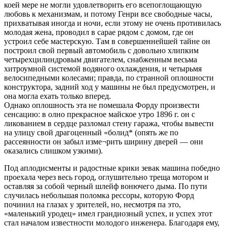
коей мере не могли удовлетворить его всепоглощающую
любовь к механизмам, и потому Генри все свободные часы,
прихватывая иногда и ночи, если этому не очень противилась
молодая жена, проводил в сарае рядом с домом, где он
устроил себе мастерскую. Там в совершеннейшей тайне он
построил свой первый автомобиль с довольно хлипким
четырехцилиндровым двигателем, снабженным весьма
хитроумной системой водяного охлаждения, и четырьмя
велосипедными колесами; правда, по странной оплошности
конструктора, задний ход у машины не был предусмотрен, и
она могла ехать только вперед.
Однако оплошность эта не помешала Форду произвести
сенсацию: в олно прекрасное майское утро 1896 г. он с
ликованием в сердце разломал стену гаража, чтобы вывести
на улицу свой драгоценный «болид* (опять же по
рассеянности он забыл изме¬рить ширину дверей — они
оказались слишком узкими).
Под аплодисменты и радостные крики зевак машина победно
проехала через весь город, оглушительно треща мотором и
оставляя за собой черный шлейф вонючего дыма. По пути
случилась небольшая поломка рессоры, которую Форд
починил на глазах у зрителей, но, несмотря па это,
«маленький уродец» имел грандиозный успех, и успех этот
стал началом известности молодого инженера. Благодаря ему,