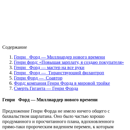
Содержание
Генри Форд — Миллиардер нового времени
Генри форд: «Повышая зарплату, я создаю покупателя»
Генри Форд — мастер на все руки
Генри Форд — Тиранствующий филантроп
Генри Форд — Соавтор
Форд: компания Генри Форда в мировой тройке
Смерть Гиганта — Генри Форда
Генри Форд —
Миллиардер нового времени
Предложение Генри Форда не имело ничего общего с
бахвальством шарлатана. Оно было частью хорошо
продуманного и просчитанного плана, вдохновленного
прямо-таки пророческим видением перемен, к которым