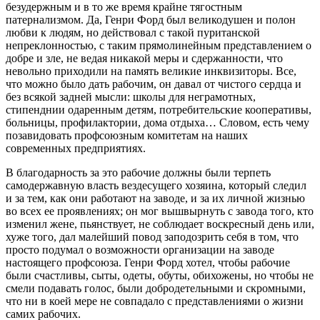
безудержным и в то же время крайне тягостным
патернализмом. Да, Генри Форд был великодушен и полон
любви к людям, но действовал с такой пуританской
непреклонностью, с таким прямолинейным представлением о
добре и зле, не ведая никакой меры и сдержанности, что
невольно приходили на память великие инквизиторы. Все,
что можно было дать рабочим, он давал от чистого сердца и
без всякой задней мысли: школы для неграмотных,
стипенднии одаренным детям, потребительские кооперативы,
больницы, профилактории, дома отдыха… Словом, есть чему
позавидовать профсоюзным комитетам на наших
современных предприятиях.
В благодарность за это рабочие должны были терпеть
самодержавную власть вездесущего хозяина, который следил
и за тем, как они работают на заводе, и за их личной жизнью
во всех ее проявлениях; он мог вышвырнуть с завода того, кто
изменил жене, пьянствует, не соблюдает воскресный день или,
хуже того, дал малейший повод заподозрить себя в том, что
просто подумал о возможности организации на заводе
настоящего профсоюза. Генри Форд хотел, чтобы рабочие
были счастливы, сыты, одеты, обуты, обихожены, но чтобы не
смели подавать голос, были добродетельными и скромными,
что ни в коей мере не совпадало с представлениями о жизни
самих рабочих.