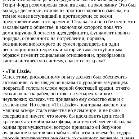
Генри Форд резюмировал свои взгляды на экономику. Это был
вывод, сделанный, исходя из простого здравого смысла, но
тем не менее вступивший в противоречие со всеми
представлениями того времени. Отдавал ли он себе отчет, что
закладывает о обществе, в экономике которого пока что
доминирующей остается идея дефицита, фундамент нового
порядка, основанного на потреблении, порядка,
возникновение которого не сумел предвидеть ни один
революционный теоретик и который самым глубинным
образом изменит социальные отношения и, преобразовав
капиталистическую систему, спасет ее от краха?
• «Tin Lizzie»
Успех этому рискованному опыту должен был обеспечить
автомобиль. А выглядел он каким-то уродливым чудищем:
покрытый толстым слоем черной блестящей краски, отчего
смахивал на скарабея, он стоял на четырех хлипких
неуклюжих колесах, что придавало ему сходство еше и с
кузнечиком. Но если в «Tin Lizzie»- под таким именем эта
машина вскоре стала известна во всем мире- и не было
совершенно ничего, что могло бы вдохновить ценителей
красивых автомобильных форм, она тем неб менее обладала
одним преимуществом, которое придавало ей безумное
очарование и заставляло забыть обо всем прочем: благодаря
способу производства она была до смешного дешевой, и цена