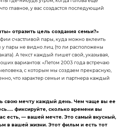
чты где-нибудь утром, когда голова еще
 что главное, у вас создастся последующий
чты» отразить цель создания семьи?»
афии счастливой пары, куда можно вклеить
м у пары не видно лиц (то ли расположены
аката). А текст каждый пишет свой, указывая,
роших вариантов: «Летом 2003 года встречаю
 человека, с которым мы создаем прекрасную,
енно, что характер семьи и партнера каждый
ть свою мечту каждый день. Чем чаще вы ее
сь….. фиксируйте, сколько времени вы
ас есть, — вашей мечте. Это самый вкусный,
м в вашей жизни. Этот фильм и есть тот