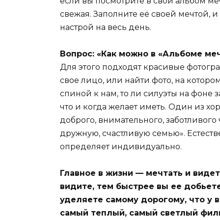
если вы посмотрите в свой альбом ме
свежая. Заполните её своей мечтой, и
настрой на весь день.
Вопрос: «Как можно в «Альбоме ме
Для этого подходят красивые фотогр
свое лицо, или найти фото, на которо
спиной к нам, то ли силуэты на фоне з
что и когда желает иметь. Один из хо
доброго, внимательного, заботливого
дружную, счастливую семью». Естеств
определяет индивидуально.
Главное в жизни — мечтать и виде
видите, тем быстрее вы ее добьете
уделяете самому дорогому, что у в
самый теплый, самый светлый филь