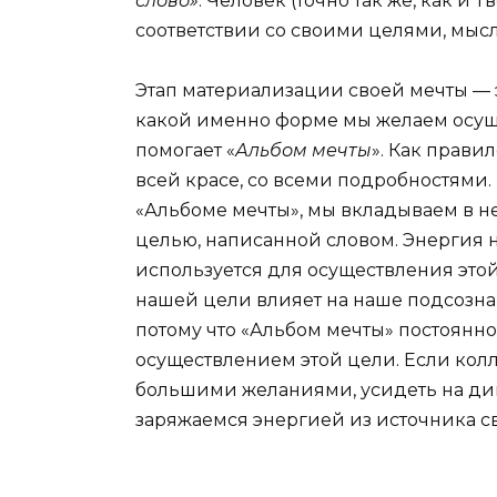
слово»
. Человек (точно так же, как и 
соответствии со своими целями, мысл
Этап материализации своей мечты — эт
какой именно форме мы желаем осуще
помогает «
Альбом мечты
». Как прави
всей красе, со всеми подробностями.
«Альбоме мечты», мы вкладываем в н
целью, написанной словом. Энергия 
используется для осуществления этой
нашей цели влияет на наше подсознан
потому что «Альбом мечты» постоянно 
осуществлением этой цели. Если колл
большими желаниями, усидеть на ди
заряжаемся энергией из источника с