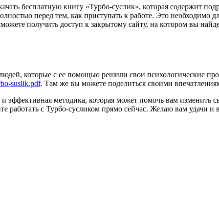
 скачать бесплатную книгу «Турбо-суслик», которая содержит по
полностью перед тем, как приступать к работе. Это необходимо 
 сможете получить доступ к закрытому сайту, на котором вы на
людей, которые с ее помощью решили свои психологические про
rbo-suslik.pdf
. Там же вы можете поделиться своими впечатлениям
и эффективная методика, которая может помочь вам изменить св
е работать с Турбо-сусликом прямо сейчас. Желаю вам удачи и 