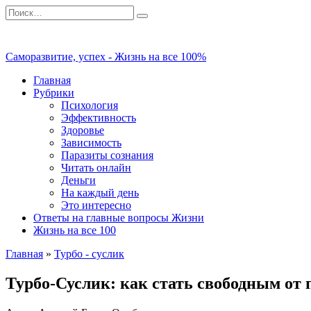
Перейти
Search
к
for:
содержанию
Саморазвитие, успех - Жизнь на все 100%
Главная
Рубрики
Психология
Эффективность
Здоровье
Зависимость
Паразиты сознания
Читать онлайн
Деньги
На каждый день
Это интересно
Ответы на главные вопросы Жизни
Жизнь на все 100
Главная
»
Турбо - суслик
Турбо-Суслик: как стать свободным от