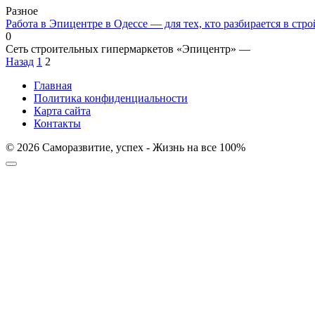
Разное
Работа в Эпицентре в Одессе — для тех, кто разбирается в стр
0
Сеть строительных гипермаркетов «Эпицентр» —
Пагинация
Назад
1
2
записей
Главная
Политика конфиденциальности
Карта сайта
Контакты
© 2026 Саморазвитие, успех - Жизнь на все 100%