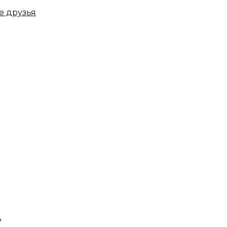
е друзья
ь