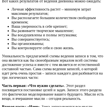
Вот каких результатов от ведения дневника можно ожидать:
Личная эффективность растет – минимум затрат
максимам результатов;
Вы располагаете большим количеством свободным
временем;
Ваша уверенность в себе крепнет;
Вы развиваете творческое мышление;
Вы воодушевлены и полны энтузиазма;
Вы совершенствуетесь;
Вы организованны;
Вы контролируете себя и свою жизнь.
Уникальность предлагаемой схемы ведения записи в том, что
она является как бы своеобразным зеркалом всей системы
достижение успеха и вместе с тем является ее естественной
составной частью. Сама схема ведения записей, о которой
идет речь очень простая – записи каждого дня разбивается на
три логических части:
Часть первая: «Что нужно сделать»
. Этот раздел
посвящается постановке целей и задач. Записи этого раздела
это фактически моделирование вашего будущего. Мысли есть
вещи, и вчерашние мысли – сегодня реальность.
Вторая часть: «Идеи»
. Здесь записываются все мысли,