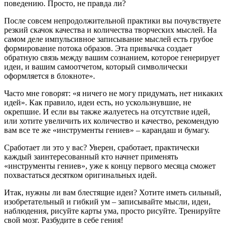
поведению. Просто, не правда ли?
После совсем непродолжительной практики вы почувствуете
резкий скачок качества и количества творческих мыслей. На
самом деле импульсивное записывание мыслей есть грубое
формирование потока образов. Эта привычка создает
обратную связь между вашим сознанием, которое генерирует
идеи, и вашим самоотчетом, который символически
оформляется в блокноте».
Часто мне говорят: «я ничего не могу придумать, нет никаких
идей». Как правило, идеи есть, но ускользнувшие, не
окрепшие. И если вы также жалуетесь на отсутствие идей,
или хотите увеличить их количество и качество, рекомендую
вам все те же «инструменты гениев» – карандаш и бумагу.
Сработает ли это у вас? Уверен, сработает, практически
каждый заинтересованный кто начнет применять
«инструменты гениев», уже к концу первого месяца сможет
похвастаться десятком оригинальных идей.
Итак, нужны ли вам блестящие идеи? Хотите иметь сильный,
изобретательный и гибкий ум – записывайте мысли, идеи,
наблюдения, рисуйте карты ума, просто рисуйте. Тренируйте
свой мозг. Разбудите в себе гения!