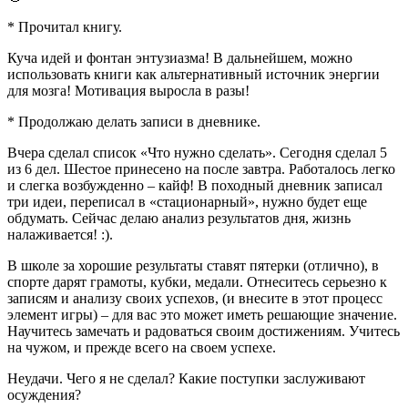
* Прочитал книгу.
Куча идей и фонтан энтузиазма! В дальнейшем, можно
использовать книги как альтернативный источник энергии
для мозга! Мотивация выросла в разы!
* Продолжаю делать записи в дневнике.
Вчера сделал список «Что нужно сделать». Сегодня сделал 5
из 6 дел. Шестое принесено на после завтра. Работалось легко
и слегка возбужденно – кайф! В походный дневник записал
три идеи, переписал в «стационарный», нужно будет еще
обдумать. Сейчас делаю анализ результатов дня, жизнь
налаживается! :).
В школе за хорошие результаты ставят пятерки (отлично), в
спорте дарят грамоты, кубки, медали. Отнеситесь серьезно к
записям и анализу своих успехов, (и внесите в этот процесс
элемент игры) – для вас это может иметь решающие значение.
Научитесь замечать и радоваться своим достижениям. Учитесь
на чужом, и прежде всего на своем успехе.
Неудачи. Чего я не сделал? Какие поступки заслуживают
осуждения?