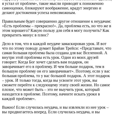
я устал от проблем», такие мысли приводят к понижению
самооценки, блокируют воображение, крадут энергию и
делают достижения успеха невозможным.
Правильным будет совершенно другое отношение к неудачам:
«Есть проблемы – прекрасно!». Да, проблема есть, но что же в
этом хорошего? Какую пользу для себя я могу получить? Как
превратить минус в плюс?
Дело в том, что в каждой неудаче замаскирован урок. И вот
что по этому поводу думает Брайан Трейси: «Представьте, что
самая большая проблема была создана для вас Вселенной. А
внутри этой проблемы есть урок. Один из моих друзей
говорит: Когда Бог хочет сделать вам подарок, он
заворачивает его в проблему. И чем больше подарок, тем в
большую проблему он его заворачивает». Поэтому, если у вас
большая проблема, то у вас большой подарок. А этот подарок
– урок. И только тогда, когда вы усвоите этот урок, вы
сможете перейти к следующему этапу своей жизни. Но самое
плохое, что может быть – это не выучить урок, который
находится в проблеме. Поэтому, начните искать уроки в
каждой проблеме».
Важно! Если случилась неудача, и вы извлекли из нее урок –
вы продвигаетесь вперед. Если случилась неудача, и вы