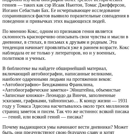
гениев — таких как сэр Исаак Ньютон, Томас Джефферсон,
Иоганн Себастьян Бах. Ее исчерпывающее исследование
сохранившихся фактов выявило поразительные совпадения в
поведении и привычках этих выдающихся людей.
По мнению Кокс, одним из признаков гения является
склонность красноречиво описывать свои чувства и мысли в
дневнике, в стихах, в письмах к друзьям и родным. Эта
тенденция начинает проявляться уже в раннем возрасте. Кокс
наблюдала ее не только у литераторов, но и у военных,
политиков и ученых.
В библиотеке вы найдете обширнейший материал,
включающий автобиографии, написанные великими,
наиболее одаренными людьми на протяжении веков:
«Автобиографию» Бенджамина Франклина,
«Автобиографические заметки» Эйнштейна, объемистые
«Записные книжки» Леонардо да Винчи, заполненные
эскизами, графиками, тайнописью… К концу жизни — 1931
году у Томаса Эдисона насчитывалось около трех миллионов
страниц заметок и писем. Так что же истинно: всякий писака
— гений, или всякий гений — писака?
Почему выдающиеся умы начинают вести дневники? Может
быть, они предчувствуют свою будущую славу и хотят