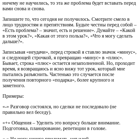
ничему не научились, то эта же проблема будет вставать перед
вами снова и снова.
Запишите то, что сегодня не получилось. Смотрите смело в
лицо трудностям и препятствиям. Будьте честны перед собой –
«Есть проблема? – значит, есть и решение». Думайте – «Какой
в этом урок?», «Какая от этого польза?», «Что я могу сделать
дальше?».
Записывая «неудачи», перед строкой я ставлю значок «минус»,
и следующей строчкой, я превращаю «минус» в «плюс».
Бывает, строка «плюс» остается незаполненной. Но, проходит
время, я возвращаюсь и ясно вижу тот урок, который мне
пытались разъяснить. Частенько это случается после
получения повторного «подарка», более крупного и
заметного.
Примеры:
«-» Разговор состоялся, но сделки не последовало (не
правильно вел беседу).
«+» Общения – Уделить это вопросу больше внимание.
Подготовка, планирование, репетиции в голове.
«-» Не могу ничего придумать, нет идей.