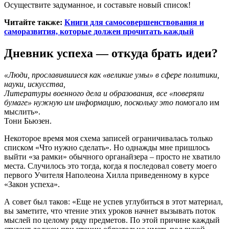
Осуществите задуманное, и составьте новый список!
Читайте также:
Книги для самосовершенствования и
саморазвития, которые должен прочитать каждый
Дневник успеха — откуда брать идеи?
«Люди, прославившиеся как «великие умы» в сфере политики,
науки, искусства,
Литературы военного дела и образования, все «поверяли
бумаге» нужную им информацию, поскольку это пом
огало им
мыслить».
Тони Бьюзен.
Некоторое время моя схема записей ограничивалась только
списком «Что нужно сделать». Но однажды мне пришлось
выйти «за рамки» обычного органайзера – просто не хватило
места. Случилось это тогда, когда я последовал совету моего
первого Учителя Наполеона Хилла приведенному в курсе
«Закон успеха».
А совет был таков: «Еще не успев углубиться в этот материал,
вы заметите, что чтение этих уроков начнет вызывать поток
мыслей по целому ряду предметов. По этой причине каждый