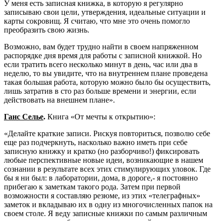
У меня есть записная книжка, в которую я регулярно
записываю свои цели, утверждения, идеальные ситуации и
карты сокровищ. Я считаю, что мне это очень помогло
преобразить свою жизнь.
Возможно, вам будет трудно найти в своем напряженном
распорядке дня время для работы с записной книжкой. Но
если тратить всего несколько минут в день, час или два в
неделю, то вы увидите, что на внутреннем плане проведена
такая большая работа, которую можно было бы осуществить,
лишь затратив в сто раз больше времени и энергии, если
действовать на внешнем плане».
Ганс Селье
.
Книга «От мечты к открытию»:
«Делайте краткие записи. Рискуя повториться, позволю себе
еще раз подчеркнуть, насколько важно иметь при себе
записную книжку и кратко (но разборчиво!) фиксировать
любые перспективные новые идеи, возникающие в нашем
сознании в результате всех этих стимулирующих уловок. Где
бы я ни был: в лаборатории, дома, в дороге,- я постоянно
прибегаю к заметкам такого рода. Затем при первой
возможности я составляю резюме, из этих «телеграфных»
заметок и вкладываю их в одну из многочисленных папок на
своем столе. Я веду записные книжки по самым различным