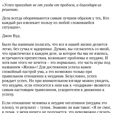
«Успех приходит не от ухода от проблем, а благодаря их
решению.
Дела всегда оборачиваются самым лучшим образом у тех, Кто
каждый раз извлекает пользу из любой сложившейся
ситуации».
Джон Вуд.
Было бы наивным полагать, что все в нашей жизни делается
легко, без сучка и задоринки. Думаю, вы согласитесь со мной,
что практически в каждом деле, за которое бы мы не взялись,
встречаются препятствия, возникают проблемы и неудачи. И
хотя нам этого не хочется – это нормально, это часть игры под
названием «Жизнь»! Для достижения успеха важен
спокойный настрой ума, а это возможно только при
правильном отношении к неудачам. Безусловно, успех
рождает успех. Но при внимательном взгляде можно увидеть,
что неудачи, если относится к ним как к «подаркам» являются
самым настоящим трамплином, ускорителем в движении к
успеху.
Если отношение человека к неудаче негативное (неудача это
плохо), то результат – тупик. Знакомо ли вам такое: «Я не смог,
я дурак, у меня ничего не получается, это невозможно сделать,