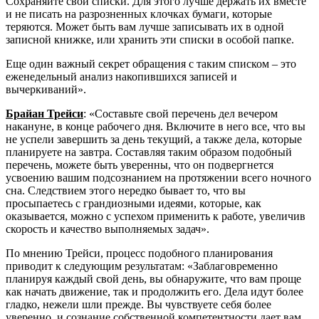
Сохраняйте свои списки. Для этого лучше держать их вместе
и не писать на разрозненных клочках бумаги, которые
теряются. Может быть вам лучше записывать их в одной
записной книжке, или хранить эти списки в особой папке.
Еще один важный секрет обращения с таким списком – это
еженедельный анализ накопившихся записей и
вычеркиваний».
Брайан Трейси
: «Составьте свой перечень дел вечером
накануне, в конце рабочего дня. Включите в него все, что вы
не успели завершить за день текущий, а также дела, которые
планируете на завтра. Составляя таким образом подобный
перечень, можете быть уверенны, что он подвергнется
усвоению вашим подсознанием на протяжении всего ночного
сна. Следствием этого нередко бывает то, что вы
просыпаетесь с грандиозными идеями, которые, как
оказывается, можно с успехом применить к работе, увеличив
скорость и качество выполняемых задач».
По мнению Трейси, процесс подобного планирования
приводит к следующим результатам: «Заблаговременно
планируя каждый свой день, вы обнаружите, что вам проще
как начать движение, так и продолжить его. Дела идут более
гладко, нежели шли прежде. Вы чувствуете себя более
уверенно, и сознание собственной компетентности дает вам