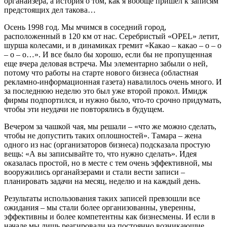
органайзера, а история о том, как я вообще пришел к записям
предстоящих дел такова…
Осень 1998 год. Мы мчимся в соседний город,
расположенный в 120 км от нас. Серебристый «OPEL» летит,
шурша колесами, и в динамиках гремит «Какао – какао – о – о
– о – о…». И все было бы хорошо, если бы не пропущенная
еще вчера деловая встреча. Мы элементарно забыли о ней,
потому что работы на старте нового бизнеса (областная
рекламно-информационная газета) навалилось очень много. И
за последнюю неделю это был уже второй прокол. Имидж
фирмы подпортился, и нужно было, что-то срочно придумать,
чтобы эти неудачи не повторялись в будущем.
Вечером за чашкой чая, мы решали – «что же можно сделать,
чтобы не допустить таких оплошностей». Тамара – жена
одного из нас (организаторов бизнеса) подсказала простую
вещь: «А вы записывайте то, что нужно сделать». Идея
оказалась простой, но в месте с тем очень эффективной, мы
вооружились органайзерами и стали вести записи –
планировать задачи на месяц, неделю и на каждый день.
Результаты использования таких записей превзошли все
ожидания – мы стали более организованны, уверенны,
эффективны и более компетентны как бизнесмены. И если в
начале мы лишь реагировали на постоянно возникающие