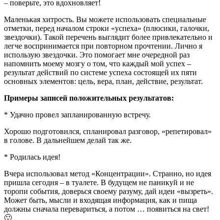
– поверьте, это вдохновляет!
Маленькая хитрость. Вы можете использовать специальные
отметки, перед началом строки «успеха» (плюсики, галочки,
звездочки). Такой перечень выглядит более привлекательно и
легче воспринимается при повторном прочтении. Лично я
использую звездочки. Это помогает мне очередной раз
напомнить моему мозгу о том, что каждый мой успех –
результат действий по системе успеха состоящей их пяти
основных элементов: цель, вера, план, действие, результат.
Примеры записей положительных результатов:
* Удачно провел запланированную встречу.
Хорошо подготовился, спланировал разговор, «репетировал»
в голове. В дальнейшем делай так же.
* Родилась идея!
Вчера использовал метод «Концентрации». Странно, но идея
пришла сегодня – в туалете. В будущем не паникуй и не
торопи события, доверься своему разуму, дай идеи «вызреть».
Может быть, мысли и входящая информация, как и пища
должны сначала перевариться, а потом … появиться на свет!
🙂