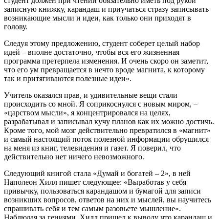
студент должен при чтении обязательно иметь под рукой
записную книжку, карандаш и приучаться стразу записывать
возникающие мысли и идеи, как только они приходят в
голову.
Следуя этому предложению, студент соберет целый набор
идей – вполне достаточно, чтобы вся его жизненная
программа претерпела изменения. И очень скоро он заметит,
что его ум превращается в нечто вроде магнита, к которому
так и притягиваются полезные идеи».
Учитель оказался прав, и удивительные вещи стали
происходить со мной. Я соприкоснулся с новым миром, –
«царством мысли», я концентрировался на целях,
разрабатывал и записывал кучу планов как их можно достичь.
Кроме того, мой мозг действительно превратился в «магнит»
и самый настоящий поток полезной информации обрушился
на меня из книг, телевидения и газет. Я поверил, что
действительно нет ничего невозможного.
Следующий книгой стала «Думай и богатей – 2», в ней
Наполеон Хилл пишет следующее: «Выработав у себя
привычку, пользоваться карандашом и бумагой для записи
возникших вопросов, ответов на них и мыслей, вы научитесь
спрашивать себя и тем самым разовьете мышление».
Наблюдая за гениями, Хилл пришел к выводу что карандаш и