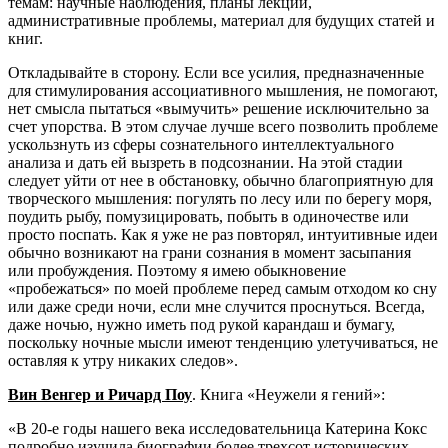
темам: научные наблюдения, планы лекций,
административные проблемы, материал для будущих статей и
книг.
Откладывайте в сторону. Если все усилия, предназначенные
для стимулирования ассоциативного мышления, не помогают,
нет смысла пытаться «вымучить» решение исключительно за
счет упорства. В этом случае лучше всего позволить проблеме
ускользнуть из сферы сознательного интеллектуального
анализа и дать ей вызреть в подсознании. На этой стадии
следует уйти от нее в обстановку, обычно благоприятную для
творческого мышления: погулять по лесу или по берегу моря,
поудить рыбу, помузицировать, побыть в одиночестве или
просто поспать. Как я уже не раз повторял, интуитивные идеи
обычно возникают на грани сознания в момент засыпания
или пробуждения. Поэтому я имею обыкновение
«пробежаться» по моей проблеме перед самым отходом ко сну
или даже среди ночи, если мне случится проснуться. Всегда,
даже ночью, нужно иметь под рукой карандаш и бумагу,
поскольку ночные мысли имеют тенденцию улетучиваться, не
оставляя к утру никаких следов».
Вин Венгер и Ричард Поу
. Книга «Неужели я гений»:
«В 20-е годы нашего века исследовательница Катерина Кокс
подробно изучила биографии более трехсот исторических