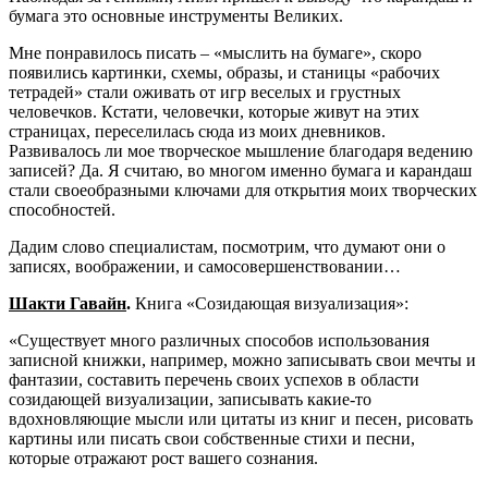
бумага это основные инструменты Великих.
Мне понравилось писать – «мыслить на бумаге», скоро
появились картинки, схемы, образы, и станицы «рабочих
тетрадей» стали оживать от игр веселых и грустных
человечков. Кстати, человечки, которые живут на этих
страницах, переселилась сюда из моих дневников.
Развивалось ли мое творческое мышление благодаря ведению
записей? Да. Я считаю, во многом именно бумага и карандаш
стали своеобразными ключами для открытия моих творческих
способностей.
Дадим слово специалистам, посмотрим, что думают они о
записях, воображении, и самосовершенствовании…
Шакти Гавайн
.
Книга «Созидающая визуализация»:
«Существует много различных способов использования
записной книжки, например, можно записывать свои мечты и
фантазии, составить перечень своих успехов в области
созидающей визуализации, записывать какие-то
вдохновляющие мысли или цитаты из книг и песен, рисовать
картины или писать свои собственные стихи и песни,
которые отражают рост вашего сознания.