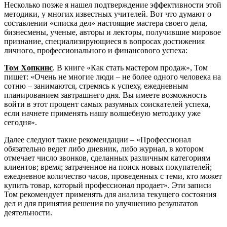
Несколько позже я нашел подтверждение эффективности этой
методики, у многих известных учителей. Вот что думают о
составлении «списка дел» настоящие мастера своего дела,
бизнесмены, ученые, авторы и лекторы, получившие мировое
признание, специализирующиеся в вопросах достижения
личного, профессионального и финансового успеха:
Том Хопкинс
. В книге «Как стать мастером продаж», Том
пишет: «Очень не многие люди – не более одного человека на
сотню – занимаются, стремясь к успеху, ежедневным
планированием завтрашнего дня. Вы имеете возможность
войти в этот процент самых разумных соискателей успеха,
если начнете применять нашу волшебную методику уже
сегодня».
Далее следуют такие рекомендации – «Профессионал
обязательно ведет либо дневник, либо журнал, в котором
отмечает число звонков, сделанных различным категориям
клиентов; время; затраченное на поиск новых покупателей;
ежедневное количество часов, проведенных с теми, кто может
купить товар, который профессионал продает». Эти записи
Том рекомендует применять для анализа текущего состояния
дел и для принятия решения по улучшению результатов
деятельности.