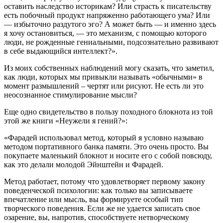
оставить наследство историкам? Или страсть к писательству
есть побочный продукт напряженно работающего ума? Или
— избыточно раздутого эго? А может быть — и именно здесь
я хочу остановиться, — это механизм, с помощью которого
люди, не рожденные гениальными, подсознательно развивают
в себе выдающийся интеллект?».
Из моих собственных наблюдений могу сказать, что заметил,
как люди, которых мы привыкли называть «обычными» в
момент размышлений – чертят или рисуют. Не есть ли это
неосознанное стимулирование мысли?
Еще одно свидетельство в пользу походного блокнота из той
этой же книги «Неужели я гений?»:
«Фарадей использовал метод, который я условно называю
методом портативного банка памяти. Это очень просто. Вы
покупаете маленький блокнот и носите его с собой повсюду,
как это делали молодой Эйнштейн и Фарадей.
Метод работает, потому что удовлетворяет первому закону
поведенческой психологии: как только вы записываете
впечатление или мысль, вы формируете особый тип
творческого поведения. Если же не удается записать свое
озарение, вы, напротив, способствуете нетворческому