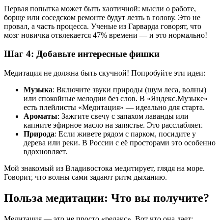
Первая попытка может быть хаотичной: мысли о работе,
борще или соседском ремонте будут лезть в голову. Это не
провал, а часть процесса. Ученые из Гарварда говорят, что
мозг новичка отвлекается 47% времени — и это нормально!
Шаг 4: Добавьте интересные фишки
Медитация не должна быть скучной! Попробуйте эти идеи:
Музыка
: Включите звуки природы (шум леса, волны)
или спокойные мелодии без слов. В «Яндекс.Музыке»
есть плейлисты «Медитация» — идеально для старта.
Ароматы
: Зажгите свечу с запахом лаванды или
капните эфирное масло на запястье. Это расслабляет.
Природа
: Если живете рядом с парком, посидите у
дерева или реки. В России с её просторами это особенно
вдохновляет.
Мой знакомый из Владивостока медитирует, глядя на море.
Говорит, что волны сами задают ритм дыханию.
Польза медитации: Что вы получите?
Медитация — это не просто «релакс». Вот что она дает: