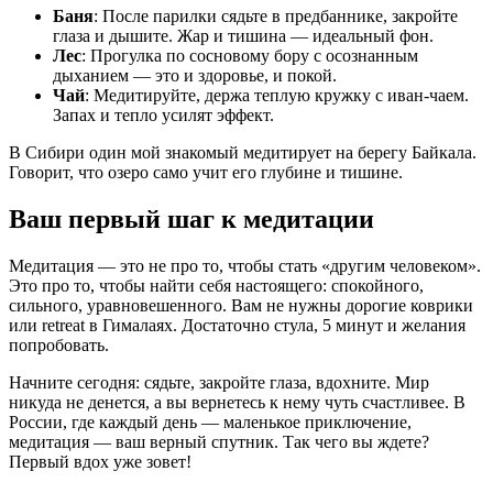
Баня
: После парилки сядьте в предбаннике, закройте
глаза и дышите. Жар и тишина — идеальный фон.
Лес
: Прогулка по сосновому бору с осознанным
дыханием — это и здоровье, и покой.
Чай
: Медитируйте, держа теплую кружку с иван-чаем.
Запах и тепло усилят эффект.
В Сибири один мой знакомый медитирует на берегу Байкала.
Говорит, что озеро само учит его глубине и тишине.
Ваш первый шаг к медитации
Медитация — это не про то, чтобы стать «другим человеком».
Это про то, чтобы найти себя настоящего: спокойного,
сильного, уравновешенного. Вам не нужны дорогие коврики
или retreat в Гималаях. Достаточно стула, 5 минут и желания
попробовать.
Начните сегодня: сядьте, закройте глаза, вдохните. Мир
никуда не денется, а вы вернетесь к нему чуть счастливее. В
России, где каждый день — маленькое приключение,
медитация — ваш верный спутник. Так чего вы ждете?
Первый вдох уже зовет!