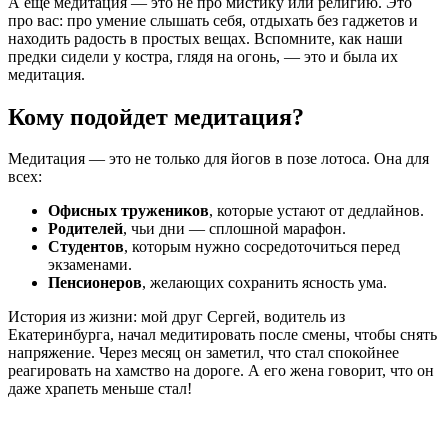
А еще медитация — это не про мистику или религию. Это
про вас: про умение слышать себя, отдыхать без гаджетов и
находить радость в простых вещах. Вспомните, как наши
предки сидели у костра, глядя на огонь, — это и была их
медитация.
Кому подойдет медитация?
Медитация — это не только для йогов в позе лотоса. Она для
всех:
Офисных тружеников
, которые устают от дедлайнов.
Родителей
, чьи дни — сплошной марафон.
Студентов
, которым нужно сосредоточиться перед
экзаменами.
Пенсионеров
, желающих сохранить ясность ума.
История из жизни: мой друг Сергей, водитель из
Екатеринбурга, начал медитировать после смены, чтобы снять
напряжение. Через месяц он заметил, что стал спокойнее
реагировать на хамство на дороге. А его жена говорит, что он
даже храпеть меньше стал!