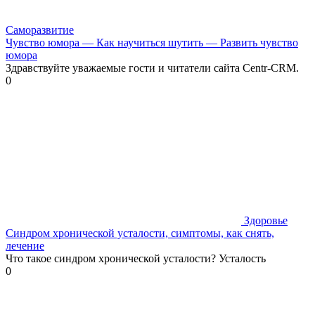
Саморазвитие
Чувство юмора — Как научиться шутить — Развить чувство
юмора
Здравствуйте уважаемые гости и читатели сайта Centr-CRM.
0
Здоровье
Синдром хронической усталости, симптомы, как снять,
лечение
Что такое синдром хронической усталости? Усталость
0