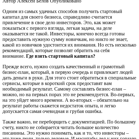
Автор
Алексей Белов
Опубликовано
Одним из самых удачных способов получить стартовый
капитал для своего бизнеса, справедливо считается
привлечение в свое дело инвесторов. Это, как может
показаться с первого взгляда, легкая задача, на деле
оказывается не такой. Инвесторы, конечно всегда готовы
предоставить нужную сумму новичкам, но никто не знает,
какой из новичков удостоится их внимания. Но есть несколько
рекомендаций, которые позволят обратить на себя
внимание.
Где взять стартовый капитал?
Прежде всего, нужно создать качественный и грамотный
бизнес-план, который, в первую очередь и привлекает людей
дать деньги в руки. Для этого стоит обратиться в специальные
сервисы, которые в короткий срок предоставят вам
необходимый результат. Самому составлять бизнес-план –
можно, но на первых порах это не рекомендуется. Во-первых,
на это уйдет много времени. А во-вторых – обязательно на
результат работы скажется недостаток опыта, и легко
допускается самая очевидная и грубая ошибка.
Также важно, не переборщить с документацией. По большому
счету, никто не собирается читать большое количество
писанины. Это нужно понимать, как и то, что инвесторы –
это тоже люди, только деловые. И масштабы дел у них гораздо