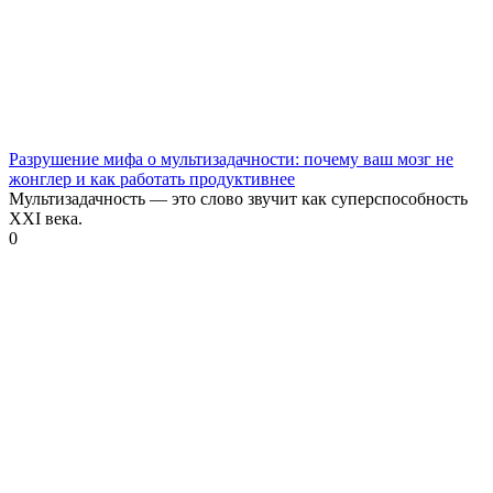
Разрушение мифа о мультизадачности: почему ваш мозг не
жонглер и как работать продуктивнее
Мультизадачность — это слово звучит как суперспособность
XXI века.
0