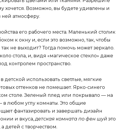
аскировать цветами или тканями. Разрешите
му хочется. Возможно, вы будете удивлены и
в ней атмосферу.
ройства его рабочего места. Маленький столик
ком к окну и, если это возможно, так, чтобы
 так не выходит? Тогда помочь может зеркало.
коло стола, и, видя «магическое стекло» даже
под контролем пространство.
о в детской использовать светлые, мягкие
товых оттенков не помешает. Ярко-синего
ом столе. Зеленый плед или покрывало — на
— в любом углу комнаты. Это общие
ещает фантазировать и завершать дизайн
монии и вкуса,
детская комната по фен шуй
это
а детей с творчеством.