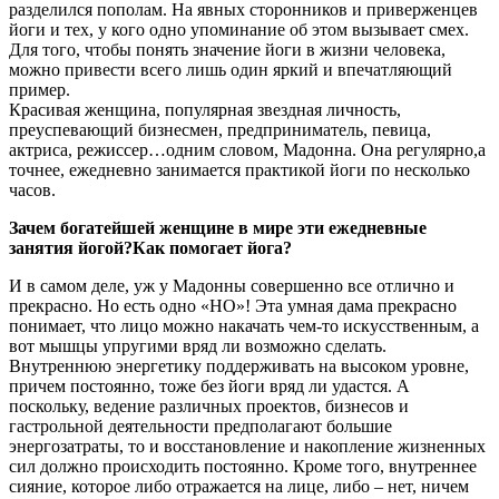
разделился пополам. На явных сторонников и приверженцев
йоги и тех, у кого одно упоминание об этом вызывает смех.
Для того, чтобы понять значение йоги в жизни человека,
можно привести всего лишь один яркий и впечатляющий
пример.
Красивая женщина, популярная звездная личность,
преуспевающий бизнесмен, предприниматель, певица,
актриса, режиссер…одним словом, Мадонна. Она регулярно,а
точнее, ежедневно занимается практикой йоги по несколько
часов.
Зачем богатейшей женщине в мире эти ежедневные
занятия йогой?Как помогает йога?
И в самом деле, уж у Мадонны совершенно все отлично и
прекрасно. Но есть одно «НО»! Эта умная дама прекрасно
понимает, что лицо можно накачать чем-то искусственным, а
вот мышцы упругими вряд ли возможно сделать.
Внутреннюю энергетику поддерживать на высоком уровне,
причем постоянно, тоже без йоги вряд ли удастся. А
поскольку, ведение различных проектов, бизнесов и
гастрольной деятельности предполагают большие
энергозатраты, то и восстановление и накопление жизненных
сил должно происходить постоянно. Кроме того, внутреннее
сияние, которое либо отражается на лице, либо – нет, ничем