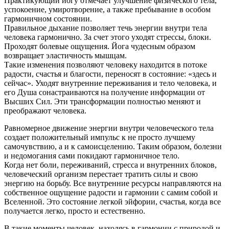
Практикующий йогу отмечает улучшение физического тела,
успокоение, умиротворение, а также пребывание в особом
гармоничном состоянии.
Правильное дыхание позволяет течь энергии внутри тела
человека гармонично. За счет этого уходят стрессы, блоки.
Проходят болевые ощущения. Йога чудесным образом
возвращает эластичность мышцам.
Такие изменения позволяют человеку находится в потоке
радости, счастья и благости, переносят в состояние: «здесь и
сейчас». Уходят внутренние переживания и тело человека, и
его Душа сонастраиваются на получение информации от
Высших Сил. Эти трансформации полностью меняют и
преображают человека.
Равномерное движение энергии внутри человеческого тела
создает положительный импульс к не просто лучшему
самочувствию, а и к самоисцелению. Таким образом, болезни
и недомогания сами покидают гармоничное тело.
Когда нет боли, переживаний, стресса и внутренних блоков,
человеческий организм перестает тратить силы и свою
энергию на борьбу. Все внутренние ресурсы направляются на
собственное ощущение радости и гармонии с самим собой и
Вселенной. Это состояние легкой эйфории, счастья, когда все
получается легко, просто и естественно.
В такие моменты человек, находясь в гармонии с природой и