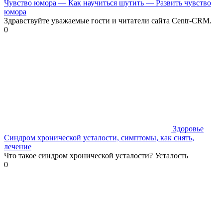
Чувство юмора — Как научиться шутить — Развить чувство
юмора
Здравствуйте уважаемые гости и читатели сайта Centr-CRM.
0
Здоровье
Синдром хронической усталости, симптомы, как снять,
лечение
Что такое синдром хронической усталости? Усталость
0