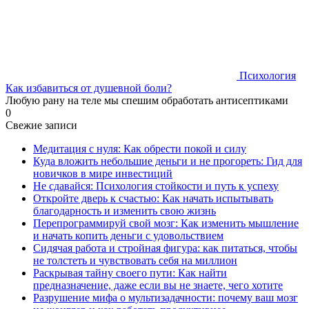
Психология
Как избавиться от душевной боли?
Любую рану на теле мы спешим обработать антисептиками
0
Свежие записи
Медитация с нуля: Как обрести покой и силу
Куда вложить небольшие деньги и не прогореть: Гид для
новичков в мире инвестиций
Не сдавайся: Психология стойкости и путь к успеху
Откройте дверь к счастью: Как начать испытывать
благодарность и изменить свою жизнь
Перепрограммируй свой мозг: Как изменить мышление
и начать копить деньги с удовольствием
Сидячая работа и стройная фигура: как питаться, чтобы
не толстеть и чувствовать себя на миллион
Раскрывая тайну своего пути: Как найти
предназначение, даже если вы не знаете, чего хотите
Разрушение мифа о мультизадачности: почему ваш мозг