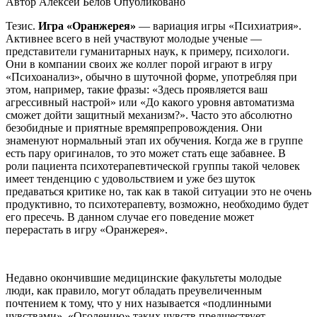
Автор
Алексей Белов
Опубликовано
Тезис.
Игра «Оранжерея»
— вариация игры «Психиатрия».
Активнее всего в ней участвуют молодые ученые —
представители гуманитарных наук, к примеру, психологи.
Они в компании своих же коллег порой играют в игру
«Психоанализ», обычно в шуточной форме, употребляя при
этом, например, такие фразы: «Здесь проявляется ваш
агрессивный настрой» или «До какого уровня автоматизма
сможет дойти защитный механизм?». Часто это абсолютно
безобидные и приятные времяпрепровождения. Они
знаменуют нормальный этап их обучения. Когда же в группе
есть пару оригиналов, то это может стать еще забавнее. В
роли пациента психотерапевтической группы такой человек
имеет тенденцию с удовольствием и уже без шуток
предаваться критике но, так как в такой ситуации это не очень
продуктивно, то психотерапевту, возможно, необходимо будет
его пресечь. В данном случае его поведение может
перерастать в игру «Оранжерея».
Недавно окончившие медицинские факультеты молодые
люди, как правило, могут обладать преувеличенным
почтением к тому, что у них называется «подлинными
чувствами». «Оголению» таких чувств предшествует