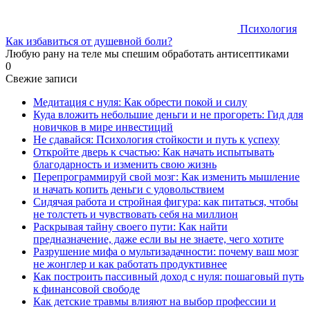
Психология
Как избавиться от душевной боли?
Любую рану на теле мы спешим обработать антисептиками
0
Свежие записи
Медитация с нуля: Как обрести покой и силу
Куда вложить небольшие деньги и не прогореть: Гид для
новичков в мире инвестиций
Не сдавайся: Психология стойкости и путь к успеху
Откройте дверь к счастью: Как начать испытывать
благодарность и изменить свою жизнь
Перепрограммируй свой мозг: Как изменить мышление
и начать копить деньги с удовольствием
Сидячая работа и стройная фигура: как питаться, чтобы
не толстеть и чувствовать себя на миллион
Раскрывая тайну своего пути: Как найти
предназначение, даже если вы не знаете, чего хотите
Разрушение мифа о мультизадачности: почему ваш мозг
не жонглер и как работать продуктивнее
Как построить пассивный доход с нуля: пошаговый путь
к финансовой свободе
Как детские травмы влияют на выбор профессии и