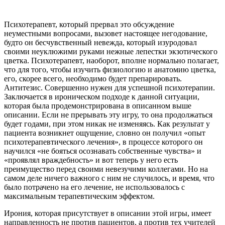
Психотерапевт, который прервал это обсуждение
неуместными вопросами, вызовет настоящее негодование,
будто он бесчувственный невежда, который изуродовал
своими неуклюжими руками нежные лепестки экзотического
цветка. Психотерапевт, наоборот, вполне нормально полагает,
что для того, чтобы изучить физиологию и анатомию цветка,
его, скорее всего, необходимо будет препарировать.
Антитезис. Совершенно нужен для успешной психотерапии.
Заключается в ироническом подходе к данной ситуации,
которая была продемонстрирована в описанном выше
описании. Если не прерывать эту игру, то она продолжаться
будет годами, при этом никак не изменяясь. Как результат у
пациента возникнет ощущение, словно он получил «опыт
психотерапевтического лечения», в процессе которого он
научился «не бояться осознавать собственные чувства» и
«проявлял враждебность» и вот теперь у него есть
преимущество перед своими невезучими коллегами. Но на
самом деле ничего важного с ним не случилось, и время, что
было потрачено на его лечение, не использовалось с
максимальным терапевтическим эффектом.
Ирония, которая присутствует в описании этой игры, имеет
направленность не против пациентов, а против тех учителей