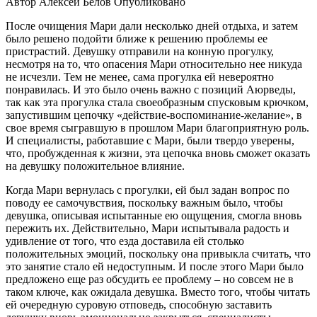
Автор
Алексей Белов
Опубликовано
После очищения Мари дали несколько дней отдыха, и затем
было решено подойти ближе к решению проблемы ее
пристрастий. Девушку отправили на конную прогулку,
несмотря на то, что опасения Мари относительно нее никуда
не исчезли. Тем не менее, сама прогулка ей невероятно
понравилась. И это было очень важно с позиций Аюрведы,
так как эта прогулка стала своеобразным спусковым крючком,
запустившим цепочку «действие-воспоминание-желание», в
свое время сыгравшую в прошлом Мари благоприятную роль.
И специалисты, работавшие с Мари, были твердо уверены,
что, пробужденная к жизни, эта цепочка вновь сможет оказать
на девушку положительное влияние.
Когда Мари вернулась с прогулки, ей был задан вопрос по
поводу ее самочувствия, поскольку важным было, чтобы
девушка, описывая испытанные ею ощущения, смогла вновь
пережить их. Действительно, Мари испытывала радость и
удивление от того, что езда доставила ей столько
положительных эмоций, поскольку она привыкла считать, что
это занятие стало ей недоступным. И после этого Мари было
предложено еще раз обсудить ее проблему – но совсем не в
таком ключе, как ожидала девушка. Вместо того, чтобы читать
ей очередную суровую отповедь, способную заставить