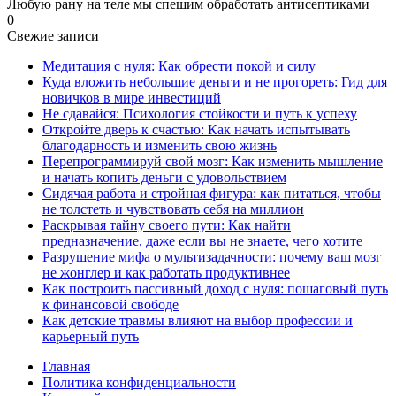
Любую рану на теле мы спешим обработать антисептиками
0
Свежие записи
Медитация с нуля: Как обрести покой и силу
Куда вложить небольшие деньги и не прогореть: Гид для
новичков в мире инвестиций
Не сдавайся: Психология стойкости и путь к успеху
Откройте дверь к счастью: Как начать испытывать
благодарность и изменить свою жизнь
Перепрограммируй свой мозг: Как изменить мышление
и начать копить деньги с удовольствием
Сидячая работа и стройная фигура: как питаться, чтобы
не толстеть и чувствовать себя на миллион
Раскрывая тайну своего пути: Как найти
предназначение, даже если вы не знаете, чего хотите
Разрушение мифа о мультизадачности: почему ваш мозг
не жонглер и как работать продуктивнее
Как построить пассивный доход с нуля: пошаговый путь
к финансовой свободе
Как детские травмы влияют на выбор профессии и
карьерный путь
Главная
Политика конфиденциальности