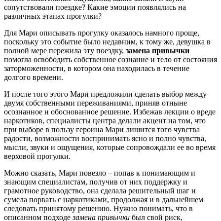
сопутствовали поездке? Какие эмоции появлялись на
различных этапах прогулки?
Для Мари описывать прогулку оказалось намного проще,
поскольку это событие было недавним, к тому же, девушка в
полной мере пережила эту поездку,
замена привычки
помогла освободить собственное сознание и тело от состояния
заторможенности, в котором она находилась в течение
долгого времени.
И после того этого Мари предложили сделать выбор между
двумя собственными переживаниями, приняв отныне
осознанное и обоснованное решение. Избежав лекции о вреде
наркотиков, специалисты центра делали акцент на том, что
при выборе в пользу героина Мари лишится того чувства
радости, возможности воспринимать ясно и полно чувства,
мысли, звуки и ощущения, которые сопровождали ее во время
верховой прогулки.
Можно сказать, Мари повезло – попав к понимающим и
знающим специалистам, получив от них поддержку и
грамотное руководство, она сделала решительный шаг и
сумела порвать с наркотиками, продолжая и в дальнейшем
следовать принятому решению. Нужно понимать, что в
описанном подходе
замена привычки
был свой риск,