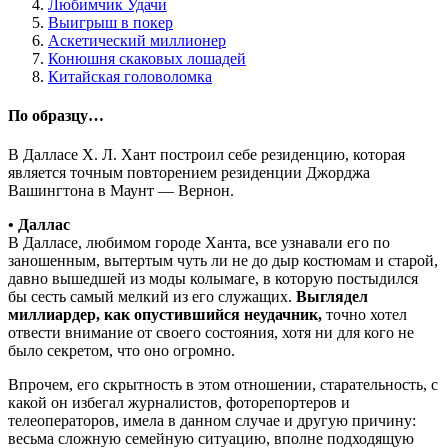
Любимчик Удачи
Выигрыш в покер
Аскетический миллионер
Конюшня скаковых лошадей
Китайская головоломка
По образцу…
В Далласе X. Л. Хант построил себе резиденцию, которая
является точным повторением резиденции Джорджа
Вашингтона в Маунт — Вернон.
• Даллас
В Далласе, любимом городе Ханта, все узнавали его по
заношенным, вытертым чуть ли не до дыр костюмам и старой,
давно вышедшей из моды колымаге, в которую постыдился
бы сесть самый мелкий из его служащих.
Выглядел
миллиардер, как опустившийся неудачник,
точно хотел
отвести внимание от своего состояния, хотя ни для кого не
было секретом, что оно огромно.
Впрочем, его скрытность в этом отношении, старательность, с
какой он избегал журналистов, фоторепортеров и
телеоператоров, имела в данном случае и другую причину:
весьма сложную семейную ситуацию, вполне подходящую