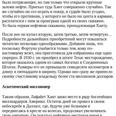
было потрясающее, но там только что открыли крупные
залежи нефти. Приехал туда Хант совершенно случайно. Так
же случайно он сел играть в покер, и судьбе было угодно,
чтобы его противник, у которого не было ни цента в кармане,
расплатился с ним за проигрыш одной из своих скважин.
То была первая нефтяная скважина, принадлежащая Ханту.
После нее он купил вторую, затем третью, затем четвертую…
Подробности дальнейших приобретений могут показаться
читателю несколько однообразными. Добавим лишь, что
поскольку Фортуна улыбается только тем, кому по-
настоящему везет, она приготовила для избранника еще один
сюрприз. В 1930 г. он приобрел в штате Техас месторождение,
которое оказалось одним из самых богатых в Соединенных
Штатах. Размеры его не превышали семидесяти километров в
длину и пятнадцати в ширину. Однако оно сразу же принесло
своему счастливому владельцу более ста миллионов долларов.
Аскетический миллионер
Таким образом, Лафайет Хант занял место в ряду богатейших
миллиардеров Америки. Остаток дней он провел в своем
небоскребе в Далласе, где, будучи уже больным и
передвигаясь в кресле на колесах, продолжал увеличивать
свою империю. Он покупал нефтяные месторождения в