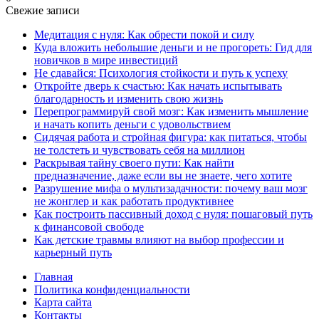
Свежие записи
Медитация с нуля: Как обрести покой и силу
Куда вложить небольшие деньги и не прогореть: Гид для
новичков в мире инвестиций
Не сдавайся: Психология стойкости и путь к успеху
Откройте дверь к счастью: Как начать испытывать
благодарность и изменить свою жизнь
Перепрограммируй свой мозг: Как изменить мышление
и начать копить деньги с удовольствием
Сидячая работа и стройная фигура: как питаться, чтобы
не толстеть и чувствовать себя на миллион
Раскрывая тайну своего пути: Как найти
предназначение, даже если вы не знаете, чего хотите
Разрушение мифа о мультизадачности: почему ваш мозг
не жонглер и как работать продуктивнее
Как построить пассивный доход с нуля: пошаговый путь
к финансовой свободе
Как детские травмы влияют на выбор профессии и
карьерный путь
Главная
Политика конфиденциальности
Карта сайта
Контакты