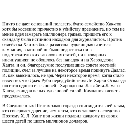
Ничто не дает оснований полагать, будто семейство Хак-тов
хотя бы косвенно причастно к убийству президента, но тем не
менее идея замарать миллионера грязью, пришить его к
скандалу была истинной находкой для журналистов. Против
семейства Хаитов была развязана чудовищная газетная
кампания, в которой не было недостатка ни в
подстрекательских заголовках статей, ни в коварных
инсинуациях; не обошлось без нападок и на Харолдсона
Ханта, и он, благоразумно послушавшись совета местной
полиции, счел за лучшее на некоторое время покинуть Даллас.
И, как выяснилось, не зря. Через некоторое время, когда стало
известно, что Джек Руби перед убийством Ли Харви Освальда
посетил одного из сыновей Харолдсона Лафайета-Ламара
Ханта, скандал вспыхнул с новой силой. Кампания клеветы
продолжалась.
В Соединенных Штатах закон гораздо снисходительней к там,
кто совершает дарение, чем к тем, кто оставляет наследство.
Поэтому X. Л. Хант при жизни подарил каждому из своих
шести детей по шесть миллионов долларов.