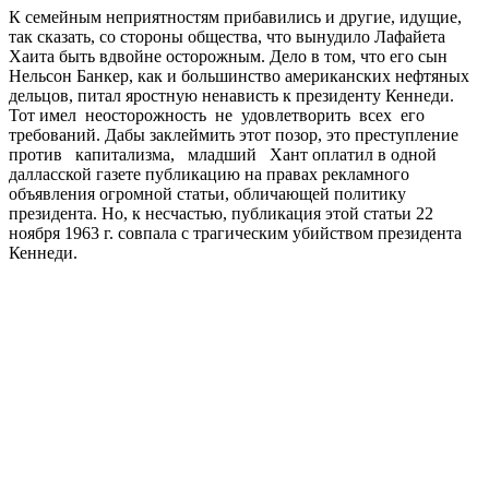
К семейным неприятностям прибавились и другие, идущие,
так сказать, со стороны общества, что вынудило Лафайета
Хаита быть вдвойне осторожным. Дело в том, что его сын
Нельсон Банкер, как и большинство американских нефтяных
дельцов, питал яростную ненависть к президенту Кеннеди.
Тот имел неосторожность не удовлетворить всех его
требований. Дабы заклеймить этот позор, это преступление
против капитализма, младший Хант оплатил в одной
далласской газете публикацию на правах рекламного
объявления огромной статьи, обличающей политику
президента. Но, к несчастью, публикация этой статьи 22
ноября 1963 г. совпала с трагическим убийством президента
Кеннеди.