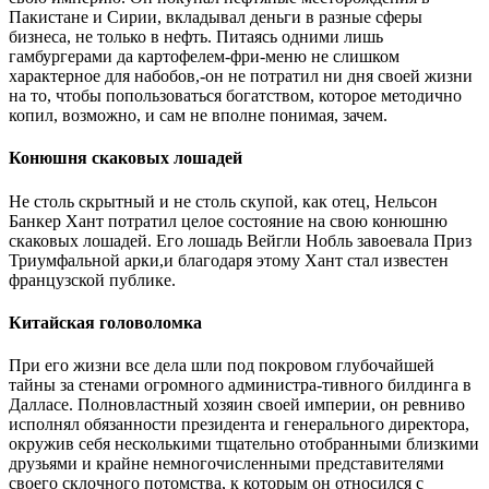
Пакистане и Сирии, вкладывал деньги в разные сферы
бизнеса, не только в нефть. Питаясь одними лишь
гамбургерами да картофелем-фри-меню не слишком
характерное для набобов,-он не потратил ни дня своей жизни
на то, чтобы попользоваться богатством, которое методично
копил, возможно, и сам не вполне понимая, зачем.
Конюшня скаковых лошадей
Не столь скрытный и не столь скупой, как отец, Нельсон
Банкер Хант потратил целое состояние на свою конюшню
скаковых лошадей. Его лошадь Вейгли Нобль завоевала Приз
Триумфальной арки,и благодаря этому Хант стал известен
французской публике.
Китайская головоломка
При его жизни все дела шли под покровом глубочайшей
тайны за стенами огромного администра-тивного билдинга в
Далласе. Полновластный хозяин своей империи, он ревниво
исполнял обязанности президента и генерального директора,
окружив себя несколькими тщательно отобранными близкими
друзьями и крайне немногочисленными представителями
своего склочного потомства, к которым он относился с