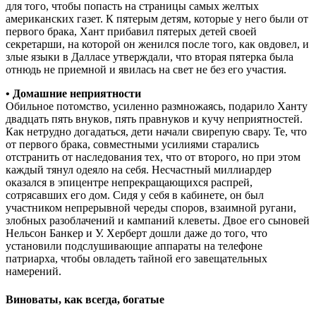
для того, чтобы попасть на страницы самых желтых
американских газет. К пятерым детям, которые у него были от
первого брака, Хант прибавил пятерых детей своей
секретарши, на которой он женился после того, как овдовел, и
злые языки в Далласе утверждали, что вторая пятерка была
отнюдь не приемной и явилась на свет не без его участия.
• Домашние неприятности
Обильное потомство, усиленно размножаясь, подарило Ханту
двадцать пять внуков, пять правнуков и кучу неприятностей.
Как нетрудно догадаться, дети начали свирепую свару. Те, что
от первого брака, совместными усилиями старались
отстранить от наследования тех, что от второго, но при этом
каждый тянул одеяло на себя. Несчастный миллиардер
оказался в эпицентре непрекращающихся распрей,
сотрясавших его дом. Сидя у себя в кабинете, он был
участником непрерывной череды споров, взаимной ругани,
злобных разоблачений и кампаний клеветы. Двое его сыновей
Нельсон Банкер и У. Херберт дошли даже до того, что
установили подслушивающие аппараты на телефоне
патриарха, чтобы овладеть тайной его завещательных
намерений.
Виноваты, как всегда, богатые