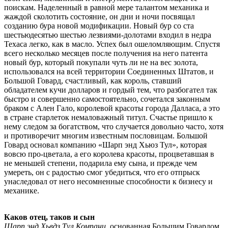
поискам. Наделенный в равной мере талантом механика и
жаждой сколотить состояние, он дни и ночи посвящал
созданию бура новой модификации. Новый бур со ста
шестьюдесятью шестью лезвиями-долотами входил в недра
Техаса легко, как в масло. Успех был ошеломляющим. Спустя
всего несколько месяцев после получения на него патента
новый бур, который покупали чуть ли не на вес золота,
использовался на всей территории Соединенных Штатов, и
Большой Говард, счастливый, как король, ставший
обладателем кучи долларов и гордый тем, что разбогател так
быстро и совершенно самостоятельно, сочетался законным
браком с Ален Гало, королевой красоты города Далласа, а это
в стране старлеток немаловажный титул. Счастье пришло к
нему следом за богатством, что случается довольно часто, хотя
и противоречит многим известным пословицам. Большой
Говард основал компанию «Шарп энд Хьюз Тул», которая
вовсю про-цветала, а его королева красоты, процветавшая в
не меньшей степени, подарила ему сына, и прежде чем
умереть, он с радостью смог убедиться, что его отпрыск
унаследовал от него несомненные способности к бизнесу и
механике.
Каков отец, таков и сын
Шарп энд Хьвдз Тул Компани
. основанная Большим Говардом,