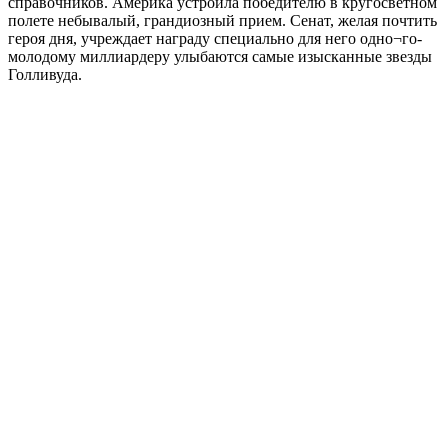
справочников. Америка устроила победителю в кругосветном
полете небывалый, грандиозный прием. Сенат, желая почтить
героя дня, учреждает награду специально для него одно¬го-
молодому миллиардеру улыбаются самые изысканные звезды
Голливуда.