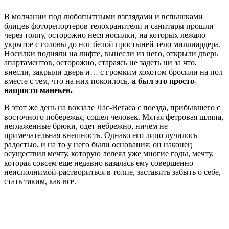
В молчании под любопытными взглядами и вспышками
блицев фоторепортеров телохранители и санитары прошли
через толпу, осторожно неся носилки, на которых лежало
укрытое с головы до ног белой простыней тело миллиардера.
Носилки подняли на лифте, вынесли из него, открыли дверь
апартаментов, осторожно, стараясь не задеть ни за что,
внесли, закрыли дверь и… с громким хохотом бросили на пол
вместе с тем, что на них покоилось,-
а был это просто-
напросто манекен.
В этот же день на вокзале Лас-Вегаса с поезда, прибывшего с
восточного побережья, сошел человек. Мятая фетровая шляпа,
неглаженные брюки, одет небрежно, ничем не
примечательная внешность. Однако его лицо лучилось
радостью, и на то у него были основания: он наконец
осуществил мечту, которую лелеял уже многие годы, мечту,
которая совсем еще недавно казалась ему совершенно
неисполнимой-раствориться в толпе, заставить забыть о себе,
стать таким, как все.