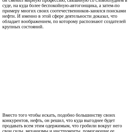
он сменил мирную профессию, связанную со словоблудием в
суде, на куда более беспокойную-автогонщика, а затем-по
примеру многих своих соотечественников-занялся поисками
нефти. И именно в этой сфере деятельности доказал, что
обладает воображением, по которому распознают создателей
крупных состояний.
Вместо того чтобы искать, подобно большинству своих
конкурентов, нефть, он решил, что куда выгоднее будет
продавать всем этим одержимым, что гробили вокруг него
свои силы, механизмы и инструменты, помогающие ее