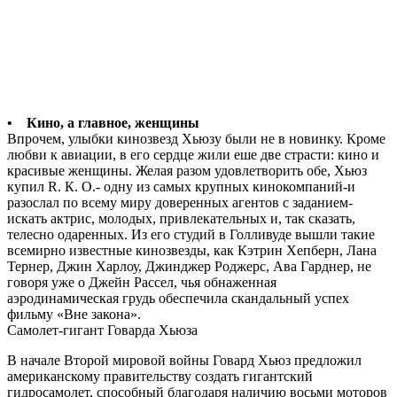
• Кино, а главное, женщины
Впрочем, улыбки кинозвезд Хьюзу были не в новинку. Кроме
любви к авиации, в его сердце жили еше две страсти: кино и
красивые женщины. Желая разом удовлетворить обе, Хьюз
купил R. К. О.- одну из самых крупных кинокомпаний-и
разослал по всему миру доверенных агентов с заданием-
искать актрис, молодых, привлекательных и, так сказать,
телесно одаренных. Из его студий в Голливуде вышли такие
всемирно известные кинозвезды, как Кэтрин Хепберн, Лана
Тернер, Джин Харлоу, Джинджер Роджерс, Ава Гарднер, не
говоря уже о Джейн Рассел, чья обнаженная
аэродинамическая грудь обеспечила скандальный успех
фильму «Вне закона».
Самолет-гигант Говарда Хьюза
В начале Второй мировой войны Говард Хьюз предложил
американскому правительству создать гигантский
гидросамолет, способный благодаря наличию восьми моторов