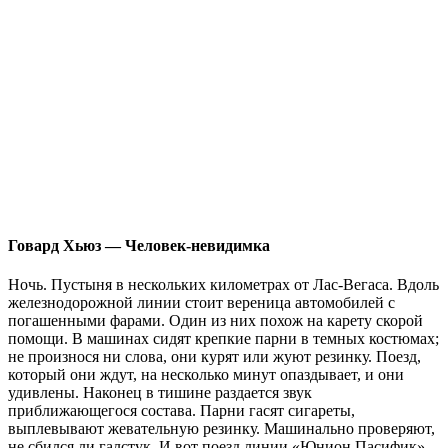
Говард Хьюз
— Человек-невидимка
Ночь. Пустыня в нескольких километрах от Лас-Вегаса. Вдоль
железнодорожной линии стоит вереница автомобилей с
погашенными фарами. Один из них похож на карету скорой
помощи. В машинах сидят крепкие парни в темных костюмах;
не произнося ни слова, они курят или жуют резинку. Поезд,
который они ждут, на несколько минут опаздывает, и они
удивлены. Наконец в тишине раздается звук
приближающегося состава. Парни гасят сигареты,
выплевывают жевательную резинку. Машинально проверяют,
не сбился ли галстук. И вот поезд линии «Юнион Пасифик»