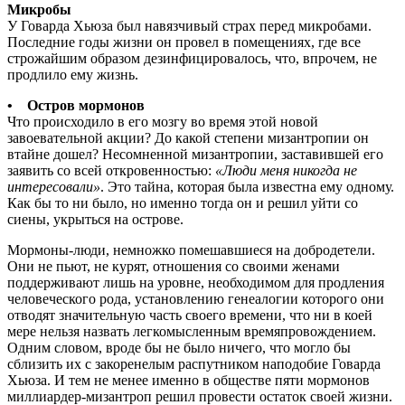
Микробы
У Говарда Хьюза был навязчивый страх перед микробами.
Последние годы жизни он провел в помещениях, где все
строжайшим образом дезинфицировалось, что, впрочем, не
продлило ему жизнь.
• Остров мормонов
Что происходило в его мозгу во время этой новой
завоевательной акции? До какой степени мизантропии он
втайне дошел? Несомненной мизантропии, заставившей его
заявить со всей откровенностью:
«Люди меня никогда не
интересовали»
. Это тайна, которая была известна ему одному.
Как бы то ни было, но именно тогда он и решил уйти со
сиены, укрыться на острове.
Мормоны-люди, немножко помешавшиеся на добродетели.
Они не пьют, не курят, отношения со своими женами
поддерживают лишь на уровне, необходимом для продления
человеческого рода, установлению генеалогии которого они
отводят значительную часть своего времени, что ни в коей
мере нельзя назвать легкомысленным времяпровождением.
Одним словом, вроде бы не было ничего, что могло бы
сблизить их с закоренелым распутником наподобие Говарда
Хьюза. И тем не менее именно в обществе пяти мормонов
миллиардер-мизантроп решил провести остаток своей жизни.