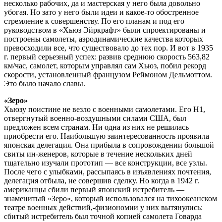
несколько рабочих, да и мастерская у него была довольно
убогая. Но зато у него были идеи и какое-то обостренное
стремление к совершенству. По его планам и под его
руководством в «Хьюз Эйркрафт» были спроектированы и
построены самолеты, аэродинамические качества которых
превосходили все, что существовало до тех пор. И вот в 1935
г. первый серьезный успех: развив среднюю скорость 563,82
км/час, самолет, которым управлял сам Хьюз, побил рекорд
скорости, установленный французом Реймоном Дельмоттом.
Это было начало славы.
«Зеро»
Хьюзу поистине не везло с военными самолетами. Его Н1,
отвергнутый военно-воздушными силами США, был
предложен всем странам. Ни одна из них не решилась
приобрести его. Наибольшую заинтересованность проявила
японская делегация. Она прибыла в сопровождении большой
свиты ин-женеров, которые в течение нескольких дней
тщательно изучали прототип — все конструкции, все узлы.
После чего с улыбками, рассыпаясь в изъявлениях почтения,
делегация отбыла, не совершив сделку. Но когда в 1942 г.
американцы сбили первый японский истребитель —
знаменитый «Зеро», который использовался на тихоокеанском
театре военных действий,-физиономии у них вытянулись:
сбитый истребитель был точной копией самолета Говарда