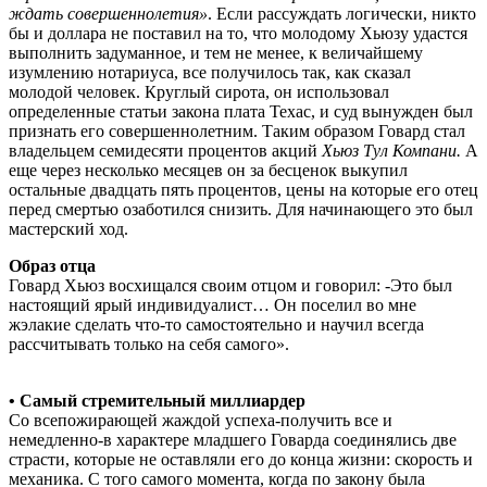
ждать совершеннолетия»
. Если рассуждать логически, никто
бы и доллара не поставил на то, что молодому Хьюзу удастся
выполнить задуманное, и тем не менее, к величайшему
изумлению нотариуса, все получилось так, как сказал
молодой человек. Круглый сирота, он использовал
определенные статьи закона плата Техас, и суд вынужден был
признать его совершеннолетним. Таким образом Говард стал
владельцем семидесяти процентов акций
Хьюз Тул Компани.
А
еще через несколько месяцев он за бесценок выкупил
остальные двадцать пять процентов, цены на которые его отец
перед смертью озаботился снизить. Для начинающего это был
мастерский ход.
Образ отца
Говард Хьюз восхищался своим отцом и говорил: -Это был
настоящий ярый индивидуалист… Он поселил во мне
жэлакие сделать что-то самостоятельно и научил всегда
рассчитывать только на себя самого».
• Самый стремительный миллиардер
Со всепожирающей жаждой успеха-получить все и
немедленно-в характере младшего Говарда соединялись две
страсти, которые не оставляли его до конца жизни: скорость и
механика. С того самого момента, когда по закону была