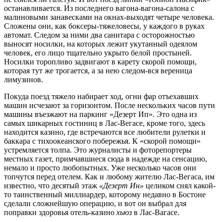
останавливается. Из последнего вагона-вагона-салона с
малиновыми занавесками на окнах-выходят четыре человека.
Сложены они, как боксеры-тяжеловесы, у каждого в руках
автомат. Следом за ними два санитара с осторожностью
выносят носилки, на которых лежит укутанный одеялом
человек, его лицо тщательно укрыто белой простыней.
Носилки торопливо задвигают в карету скорой помощи,
которая тут же трогается, а за нею следом-вся вереница
лимузинов.
Покуда поезд тяжело набирает ход, огни фар отъехавших
машин исчезают за горизонтом. После нескольких часов пути
машины въезжают на паркинг «Дезерт Ип». Это одна из
самых шикарных гостиниц в Лас-Вегасе, кроме того, здесь
находится казино, где встречаются все любители рулетки и
баккара с тихоокеанского побережья. К «скорой помощи»
устремляется толпа. Это журналисты и фоторепортеры
местных газет, примчавшиеся сюда в надежде на сенсацию,
немало и просто любопытных. Уже несколько часов они
топчутся перед отелем. Как и любому жителю Лас-Вегаса, им
известно, что десятый этаж
«Дезерт Ин»
целиком снял какой-
то таинственный миллиардер, которому недавно в Бостоне
сделали сложнейшую операцию, и вот он выбрал для
поправки здоровья отель-казино
хьюз
в Лас-Вагасе.