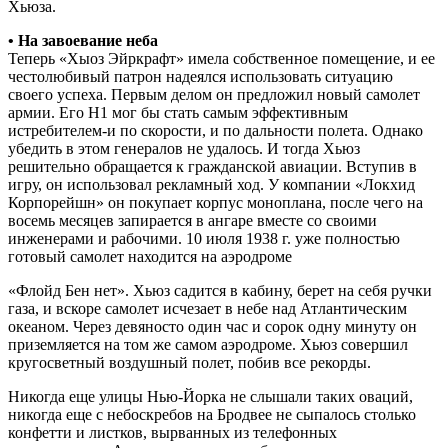
Хьюза.
• На завоевание неба
Теперь «Хыоз Эйркрафт» имела собственное помещение, и ее
честолюбивый патрон надеялся использовать ситуацию
своего успеха. Первым делом он предложил новый самолет
армии. Его Н1 мог бы стать самым эффективным
истребителем-и по скорости, и по дальности полета. Однако
убедить в этом генералов не удалось. И тогда Хьюз
решительно обращается к гражданской авиации. Вступив в
игру, он использовал рекламный ход. У компании «Локхид
Корпорейшн» он покупает корпус моноплана, после чего на
восемь месяцев запирается в ангаре вместе со своими
инженерами и рабочими. 10 июля 1938 г. уже полностью
готовый самолет находится на аэродроме
«Флойд Бен нет». Хьюз садится в кабину, берет на себя ручки
газа, и вскоре самолет исчезает в небе над Атлантическим
океаном. Через девяносто один час и сорок одну минуту он
приземляется на том же самом аэродроме. Хьюз совершил
кругосветный воздушный полет, побив все рекорды.
Никогда еще улицы Нью-Йорка не слышали таких оваций,
никогда еще с небоскребов на Бродвее не сыпалось столько
конфетти и листков, вырванных из телефонных