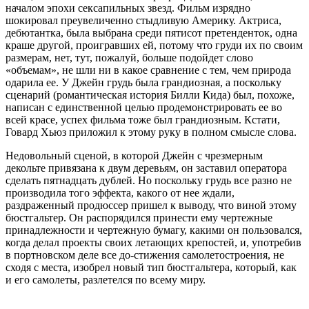
началом эпохи сексапильных звезд. Фильм изрядно
шокировал преувеличенно стыдливую Америку. Актриса,
дебютантка, была выбрана среди пятисот претенденток, одна
краше другой, проигравших ей, потому что груди их по своим
размерам, нет, тут, пожалуй, больше подойдет слово
«объемам», не шли ни в какое сравнение с тем, чем природа
одарила ее. У Джейн грудь была грандиозная, а поскольку
сценарий (романтическая история Билли Кида) был, похоже,
написан с единственной целью продемонстрировать ее во
всей красе, успех фильма тоже был грандиозным. Кстати,
Говард Хьюз приложил к этому руку в полном смысле слова.
Недовольный сценой, в которой Джейн с чрезмерным
декольте привязана к двум деревьям, он заставил оператора
сделать пятнадцать дублей. Но поскольку грудь все разно не
производила того эффекта, какого от нее ждали,
раздраженный продюссер пришел к выводу, что виной этому
бюстгальтер. Он распорядился принести ему чертежные
принадлежности и чертежную бумагу, какими он пользовался,
когда делал проекты своих летающих крепостей, и, употребив
в портновском деле все до-стижения самолетостроения, не
сходя с места, изобрел новый тип бюстгальтера, который, как
и его самолеты, разлетелся по всему миру.