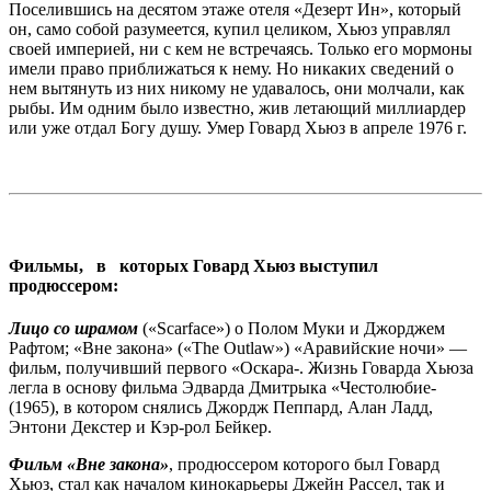
Поселившись на десятом этаже отеля «Дезерт Ин», который
он, само собой разумеется, купил целиком, Хьюз управлял
своей империей, ни с кем не встречаясь. Только его мормоны
имели право приближаться к нему. Но никаких сведений о
нем вытянуть из них никому не удавалось, они молчали, как
рыбы. Им одним было известно, жив летающий миллиардер
или уже отдал Богу душу. Умер Говард Хьюз в апреле 1976 г.
Фильмы, в которых Говард Хьюз выступил
продюссером:
Лицо со шрамом
(«Scarface») о Полом Муки и Джорджем
Рафтом; «Вне закона» («The Outlaw») «Аравийские ночи» —
фильм, получивший первого «Оскара-. Жизнь Говарда Хьюза
легла в основу фильма Эдварда Дмитрыка «Честолюбие-
(1965), в котором снялись Джордж Пеппард, Алан Ладд,
Энтони Декстер и Кэр-рол Бейкер.
Фильм «Вне закона»
, продюссером которого был Говард
Хьюз, стал как началом кинокарьеры Джейн Рассел, так и