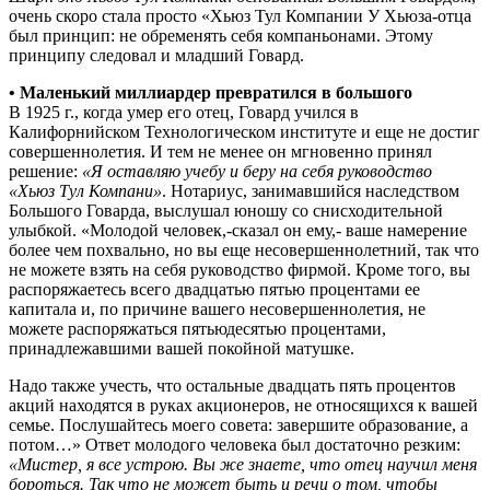
очень скоро стала просто «Хьюз Тул Компании У Хьюза-отца
был принцип: не обременять себя компаньонами. Этому
принципу следовал и младший Говард.
• Маленький миллиардер превратился в большого
В 1925 г., когда умер его отец, Говард учился в
Калифорнийском Технологическом институте и еще не достиг
совершеннолетия. И тем не менее он мгновенно принял
решение:
«Я оставляю учебу и беру на себя руководство
«Хьюз Тул Компани»
. Нотариус, занимавшийся наследством
Большого Говарда, выслушал юношу со снисходительной
улыбкой. «Молодой человек,-сказал он ему,- ваше намерение
более чем похвально, но вы еще несовершеннолетний, так что
не можете взять на себя руководство фирмой. Кроме того, вы
распоряжаетесь всего двадцатью пятью процентами ее
капитала и, по причине вашего несовершеннолетия, не
можете распоряжаться пятьюдесятью процентами,
принадлежавшими вашей покойной матушке.
Надо также учесть, что остальные двадцать пять процентов
акций находятся в руках акционеров, не относящихся к вашей
семье. Послушайтесь моего совета: завершите образование, а
потом…» Ответ молодого человека был достаточно резким:
«Мистер, я все устрою. Вы же знаете, что отец научил меня
бороться. Так что не может быть и речи о том, чтобы