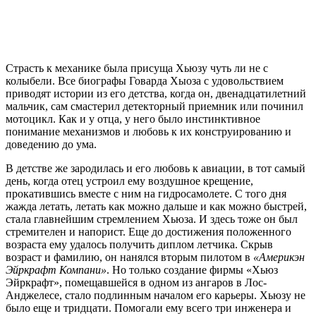
Страсть к механике была присуща Хьюзу чуть ли не с
колыбели. Все биографы Говарда Хыоза с удовольствием
приводят истории из его детства, когда он, двенадцатилетний
мальчик, сам смастерил детекторный приемник или починил
мотоцикл. Как и у отца, у него было инстинктивное
понимание механизмов и любовь к их конструированию и
доведению до ума.
В детстве же зародилась и его любовь к авиации, в тот самый
день, когда отец устроил ему воздушное крещение,
прокатившись вместе с ним на гидросамолете. С того дня
жажда летать, летать как можно дальше и как можно быстрей,
стала главнейшим стремлением Хьюза. И здесь тоже он был
стремителен и напорист. Еще до достижения положенного
возраста ему удалось получить диплом летчика. Скрыв
возраст и фамилию, он нанялся вторым пилотом в
«Америкэн
Эйркрафт Компани»
. Но только создание фирмы «Хьюз
Эйркрафт», помещавшейся в одном из ангаров в Лос-
Анджелесе, стало подлинным началом его карьеры. Хьюзу не
было еще и тридцати. Помогали ему всего три инженера и