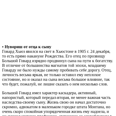
• Нувориш от отца к сыну
Говард Хьюз явился на свет в Хьюстоне в 1905 г. 24 декабря,
то есть прямо накануне Рождества. Его отец по прозвищу
Большой Говард изрядно продвинул сына на пути к богатству.
В отличие от большинства магнатов той эпохи, младшему
Говарду не было нужды самому пробивать себе дорогу. Отец,
личность весьма яркая, не только оставил ему неплохое
состояние, но и оказал на сына весьма большое влияние, так
что будет, пожалуй, не лишне сказать о нем несколько слов.
Большой Говард имел характер каскадера, активный,
напористый, который передал-вторая, не менее важная часть
наследства-своему сыну. Жизнь свою он начал достаточно
скромно, адвокатом в маленьком городке штата Монтана, но
очень скоро спокойная упорядоченная жизнь ему надоела, и