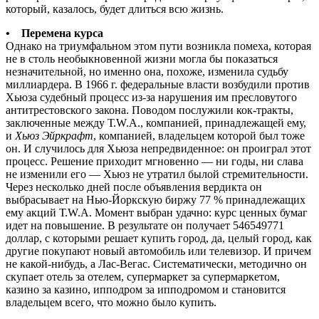
который, казалось, будет длиться всю жизнь.
• Перемена курса
Однако на триумфальном этом пути возникла помеха, которая
не в столь необыкновенной жизни могла бы показаться
незначительной, но именно она, похоже, изменила судьбу
миллиардера. В 1966 г. федеральные власти возбудили против
Хьюза судебный процесс из-за нарушения им пресловутого
антитрестовского закона. Поводом послужили кок-тракты,
заключенные между Т.W.А., компанией, принадлежащей ему,
и
Хьюз Эйркрафт
, компанией, владельцем которой был тоже
он. И случилось для Хьюза непредвиденное: он проиграл этот
процесс. Решение приходит мгновенно — ни годы, ни слава
не изменили его — Хьюз не утратил былой стремительности.
Через несколько дней после объявления вердикта он
выбрасывает на Нью-Йоркскую биржу 77 % принадлежащих
ему акций Т.W.А. Момент выбран удачно: курс ценных бумаг
идет на повышение. В результате он получает 546549771
доллар, с которыми решает купить город, да, целый город, как
другие покупают новый автомобиль или телевизор. И причем
не какой-нибудь, а Лас-Вегас. Систематически, методично он
скупает отель за отелем, супермаркет за супермаркетом,
казино за казино, ипподром за ипподромом и становится
владельцем всего, что можно было купить.