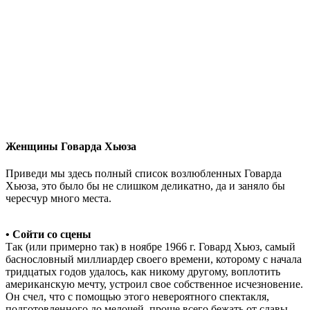
Женщины Говарда Хьюза
Приведи мы здесь полный список возлюбленных Говарда
Хьюза, это было бы не слишком деликатно, да и заняло бы
чересчур много места.
• Сойти со сцены
Так (или примерно так) в ноябре 1966 г. Говард Хьюз, самый
баснословный миллиардер своего времени, которому с начала
тридцатых годов удалось, как никому другому, воплотить
американскую мечту, устроил свое собственное исчезновение.
Он счел, что с помощью этого невероятного спектакля,
подготовленного до мелочей, проще всего бежать от славы,