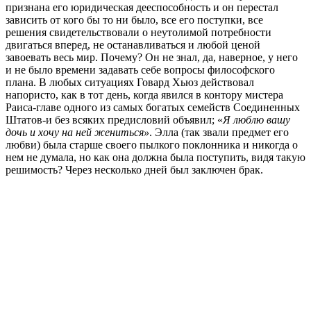
признана его юридическая дееспособность и он перестал
зависить от кого бы то ни было, все его поступки, все
решения свидетельствовали о неутолимой потребности
двигаться вперед, не останавливаться и любой ценой
завоевать весь мир. Почему? Он не знал, да, наверное, у него
и не было времени задавать себе вопросы философского
плана. В любых ситуациях Говард Хьюз действовал
напористо, как в тот день, когда явился в контору мистера
Раиса-главе одного из самых богатых семейств Соединенных
Штатов-и без всяких предисловий объявил; «
Я люблю вашу
дочь и хочу на ней жениться»
. Элла (так звали предмет его
любви) была старше своего пылкого поклонника и никогда о
нем не думала, но как она должна была поступить, видя такую
решимость? Через несколько дней был заключен брак.