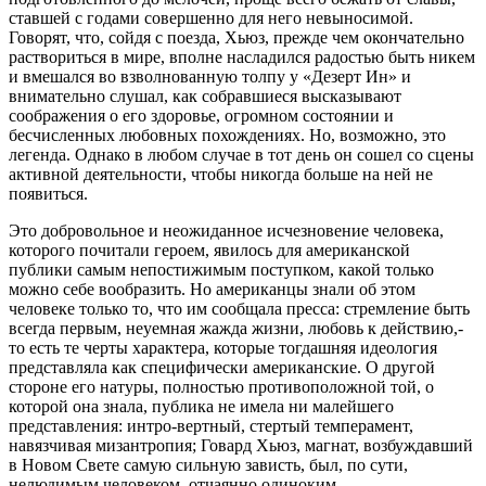
ставшей с годами совершенно для него невыносимой.
Говорят, что, сойдя с поезда, Хьюз, прежде чем окончательно
раствориться в мире, вполне насладился радостью быть никем
и вмешался во взволнованную толпу у «Дезерт Ин» и
внимательно слушал, как собравшиеся высказывают
соображения о его здоровье, огромном состоянии и
бесчисленных любовных похождениях. Но, возможно, это
легенда. Однако в любом случае в тот день он сошел со сцены
активной деятельности, чтобы никогда больше на ней не
появиться.
Это добровольное и неожиданное исчезновение человека,
которого почитали героем, явилось для американской
публики самым непостижимым поступком, какой только
можно себе вообразить. Но американцы знали об этом
человеке только то, что им сообщала пресса: стремление быть
всегда первым, неуемная жажда жизни, любовь к действию,-
то есть те черты характера, которые тогдашняя идеология
представляла как специфически американские. О другой
стороне его натуры, полностью противоположной той, о
которой она знала, публика не имела ни малейшего
представления: интро-вертный, стертый темперамент,
навязчивая мизантропия; Говард Хьюз, магнат, возбуждавший
в Новом Свете самую сильную зависть, был, по сути,
нелюдимым человеком, отчаянно одиноким.