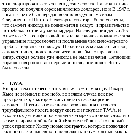
транспортировать семьсот пятьдесят человек. На реализацию
проекта он получил сорок миллионов долларов, но и В 1947 г.
гигант еще не был передан военно-воздушным силам
Соединенных Штатов. Некоторые сенаторы были уверены,
что самолет никогда не поднимется в воздух, и правительство
потребовало отчета у миллиардера. На следующий день а Лос-
Анжелесе Хьюэ н фетровой шляпе на голове самолично сел за
управление гидросамолета и после менее чем километрового
пробега поднял его в воздух. Пролетев несколько сот метров,
самолет приводнился, после чего вновь был отправлен в
ангар, откуда больше уже никогда не был извлечен. Летающий
корабль совершил свой первый и последний полет. Честь
была спасена.
• T.W.A.
Но при всем интересе к этим весьма земным вещам Говард
Хыоз не забывал и про небо, во всяком случае как про
пространство, в котором могут летать пассажирские
самолеты. Почти сразу же после возвращения из своего
триумфального полета вокруг света он покупает T.W.A. и
вскоре создает новый роскошный четырехмоторный самолет с
герметизированной кабиной «Констеллейшн». Этот новый
успех приносит Хьюзу новые контракты, которые позволяют
расширить его империю и продолжить триумфальный марш,