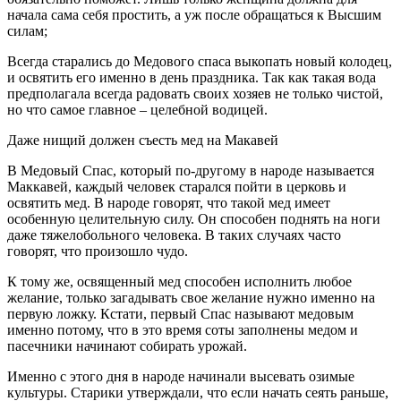
начала сама себя простить, а уж после обращаться к Высшим
силам;
Всегда старались до Медового спаса выкопать новый колодец,
и освятить его именно в день праздника. Так как такая вода
предполагала всегда радовать своих хозяев не только чистой,
но что самое главное – целебной водицей.
Даже нищий должен съесть мед на Макавей
В Медовый Спас, который по-другому в народе называется
Маккавей, каждый человек старался пойти в церковь и
освятить мед. В народе говорят, что такой мед имеет
особенную целительную силу. Он способен поднять на ноги
даже тяжелобольного человека. В таких случаях часто
говорят, что произошло чудо.
К тому же, освященный мед способен исполнить любое
желание, только загадывать свое желание нужно именно на
первую ложку. Кстати, первый Спас называют медовым
именно потому, что в это время соты заполнены медом и
пасечники начинают собирать урожай.
Именно с этого дня в народе начинали высевать озимые
культуры. Старики утверждали, что если начать сеять раньше,