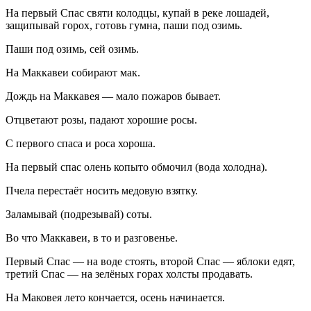
На первый Спас святи колодцы, купай в реке лошадей,
защипывай горох, готовь гумна, паши под озимь.
Паши под озимь, сей озимь.
На Маккавеи собирают мак.
Дождь на Маккавея — мало пожаров бывает.
Отцветают розы, падают хорошие росы.
С первого спаса и роса хороша.
На первый спас олень копыто обмочил (вода холодна).
Пчела перестаёт носить медовую взятку.
Заламывай (подрезывай) соты.
Во что Маккавеи, в то и разговенье.
Первый Спас — на воде стоять, второй Спас — яблоки едят,
третий Спас — на зелёных горах холсты продавать.
На Маковея лето кончается, осень начинается.