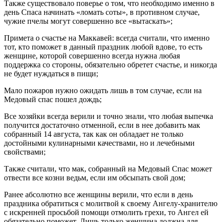
Также существовало поверье о том, что необходимо именно в
день Спаса начинать «ломать соты», в противном случае,
чужие пчелы могут совершенно все «вытаскать»;
Примета о счастье на Маккавей: всегда считали, что именно
тот, кто поможет в данный праздник любой вдове, то есть
женщине, которой совершенно всегда нужна любая
поддержка со стороны, обязательно обретет счастье, и никогда
не будет нуждаться в пищи;
Мало пожаров нужно ожидать лишь в том случае, если на
Медовый спас пошел дождь;
Все хозяйки всегда верили и точно знали, что любая выпечка
получится достаточно отменной, если в нее добавить мак
собранный 14 августа, так как он обладает не только
достойными кулинарными качествами, но и лечебными
свойствами;
Также считали, что мак, собранный на Медовый Спас может
отвести все козни ведьм, если им обсыпать свой дом;
Ранее абсолютно все женщины верили, что если в день
праздника обратиться с молитвой к своему Ангелу-хранителю
с искренней просьбой помощи отмолить грехи, то Ангел ей
обязательно поможет. Лишь только женщина должна для