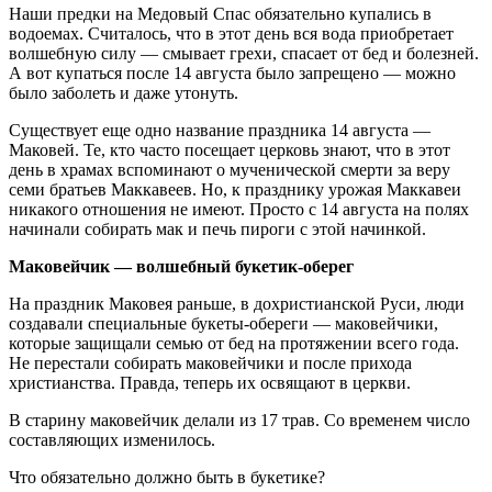
Наши предки на Медовый Спас обязательно купались в
водоемах. Считалось, что в этот день вся вода приобретает
волшебную силу — смывает грехи, спасает от бед и болезней.
А вот купаться после 14 августа было запрещено — можно
было заболеть и даже утонуть.
Существует еще одно название праздника 14 августа —
Маковей. Те, кто часто посещает церковь знают, что в этот
день в храмах вспоминают о мученической смерти за веру
семи братьев Маккавеев. Но, к празднику урожая Маккавеи
никакого отношения не имеют. Просто с 14 августа на полях
начинали собирать мак и печь пироги с этой начинкой.
Маковейчик — волшебный букетик-оберег
На праздник Маковея раньше, в дохристианской Руси, люди
создавали специальные букеты-обереги — маковейчики,
которые защищали семью от бед на протяжении всего года.
Не перестали собирать маковейчики и после прихода
христианства. Правда, теперь их освящают в церкви.
В старину маковейчик делали из 17 трав. Со временем число
составляющих изменилось.
Что обязательно должно быть в букетике?