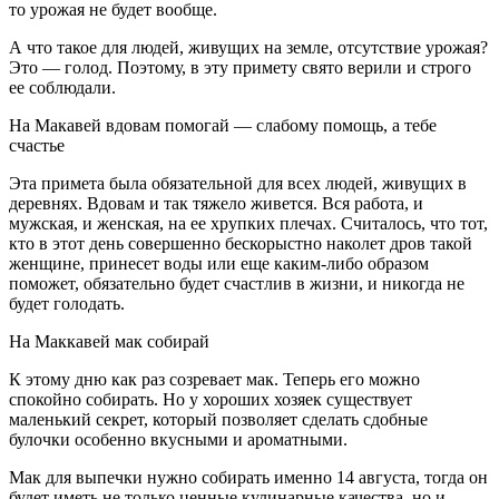
то урожая не будет вообще.
А что такое для людей, живущих на земле, отсутствие урожая?
Это — голод. Поэтому, в эту примету свято верили и строго
ее соблюдали.
На Макавей вдовам помогай — слабому помощь, а тебе
счастье
Эта примета была обязательной для всех людей, живущих в
деревнях. Вдовам и так тяжело живется. Вся работа, и
мужская, и женская, на ее хрупких плечах. Считалось, что тот,
кто в этот день совершенно бескорыстно наколет дров такой
женщине, принесет воды или еще каким-либо образом
поможет, обязательно будет счастлив в жизни, и никогда не
будет голодать.
На Маккавей мак собирай
К этому дню как раз созревает мак. Теперь его можно
спокойно собирать. Но у хороших хозяек существует
маленький секрет, который позволяет сделать сдобные
булочки особенно вкусными и ароматными.
Мак для выпечки нужно собирать именно 14 августа, тогда он
будет иметь не только ценные кулинарные качества, но и