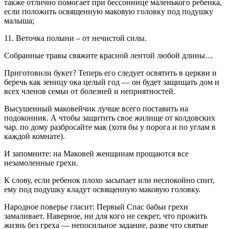
также отлично помогает при бессоннице маленького ребенка,
если положить освященную маковую головку под подушку
малыша;
11. Веточка полыни – от нечистой силы.
Собранные травы свяжите красной лентой любой длины…
Приготовили букет? Теперь его следует освятить в церкви и
беречь как зеницу ока целый год — он будет защищать дом и
всех членов семьи от болезней и неприятностей.
Высушенный маковейчик лучше всего поставить на
подоконник. А чтобы защитить свое жилище от колдовских
чар. по дому разбросайте мак (хотя бы у порога и по углам в
каждой комнате).
И запомните: на Маковей женщинам прощаются все
незамоленные грехи.
К слову, если ребенок плохо засыпает или неспокойно спит,
ему под подушку кладут освященную маковую головку.
Народное поверье гласит: Первый Спас бабьи грехи
замаливает. Наверное, ни для кого не секрет, что прожить
жизнь без греха — непосильное задание, разве что святые