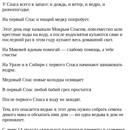
У Спаса всего в запасе: и дождь, и ветер, и ведро, и
разнопогодье.
На первый Спас и нищий медку попробует.
Этот день еще называли Мокрым Спасом, повсеместно шли
крестные ходы на воду, а после водосвятия купаются сами и
последний раз в этом году купают весь домашний скот.
На Маковей вдовам помогай — слабому помощь, а тебе
счастье
На Урале и в Сибири с первого Спаса начинают шишковать
кедры.
Медовый Спас новые колодцы освящает
В первый Спас любой бабий грех простится
После первого Спаса в воду не заходят.
Тем, кто опасается ведьм: в этот день нужно собрать семена
дикого мака и обсыпать ими дом — ни одна ведьма в дом не
проникнет.
С днем 14 августа связывают различные приметы и суеверия,