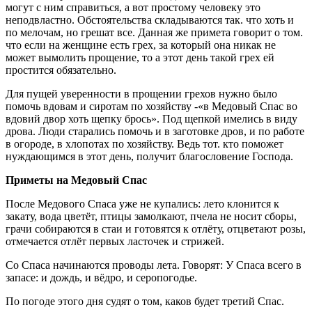
могут с ним справиться, а вот простому человеку это
неподвластно. Обстоятельства складываются так. что хоть и
по мелочам, но грешат все. Данная же примета говорит о том.
что если на женщине есть грех, за который она никак не
может вымолить прощение, то а этот день такой грех ей
простится обязательно.
Для пущей уверенности в прощении грехов нужно было
помочь вдовам и сиротам по хозяйству -«в Медовый Спас во
вдовий двор хоть щепку брось». Под щепкой имелись в виду
дрова. Люди старались помочь и в заготовке дров, и по работе
в огороде, в хлопотах по хозяйству. Ведь тот. кто поможет
нуждающимся в этот день, получит благословение Господа.
Приметы на Медовый Спас
После Медового Спаса уже не купались: лето клонится к
закату, вода цветёт, птицы замолкают, пчела не носит сборы,
грачи собираются в стаи и готовятся к отлёту, отцветают розы,
отмечается отлёт первых ласточек и стрижей.
Со Спаса начинаются проводы лета. Говорят: У Спаса всего в
запасе: и дождь, и вёдро, и серопогодье.
По погоде этого дня судят о том, каков будет третий Спас.