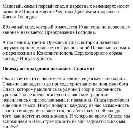
Медовый, самый первый спас, в церковных календарях носит
название Происхождение Честных Древ Животворящего
Креста Господня.
Яблочный спас, который отмечается 19 августа, по церковным
канонам называется Преображение Господне.
А последний, третий Ореховый Спас, который называют
нерукотворным, отмечается Православной Церковью в память
о перенесении в Константинополь Нерукотворного образа
Господа Иисуса Христа.
Почему же праздники называют Спасами?
Оказывается это слово имеет древние, еще языческие корни.
Славяне еще задолго до прихода христианства почитали бога
Спаса, которому молились за удачный сбор и сохранность
урожая. После крещения Руси славянские традиции
переплелись с православными, и праздники Спаса приобрели
еще один смысл: Иисус подарил каждому из нас возможность
сласти свою душу от злых сил, позаботиться о ней еще до
того, как наступит осень жизни. И теперь во время Спасов мы
вспоминаем о Нем, стремясь хоть на миг задуматься: как мы
живём?