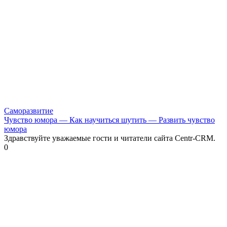
Саморазвитие
Чувство юмора — Как научиться шутить — Развить чувство
юмора
Здравствуйте уважаемые гости и читатели сайта Centr-CRM.
0