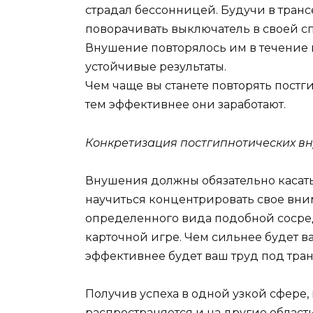
страдал бессонницей. Будучи в трансе
поворачивать выключатель в своей спал
Внушение повторялось им в течение п
устойчивые результаты.
Чем чаще вы станете повторять пост
тем эффективнее они заработают.
Конкретизация постгипнотических в
Внушения должны обязательно касать
научиться концентрировать свое вним
определенного вида подобной сосред
карточной игре. Чем сильнее будет в
эффективнее будет ваш труд под тран
Получив успеха в одной узкой сфере,
распространяется и на другие облас