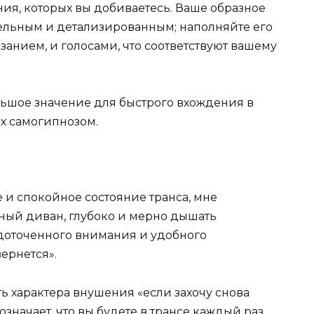
ия, которых вы добиваетесь. Ваше образное
ельным и детализированным; наполняйте его
язанием, и голосами, что соответствуют вашему
ьшое значение для быстрого вхождения в
ях самогипнозом.
е и спокойное состояние транса, мне
бный диван, глубоко и мерно дышать
едоточенного внимания и удобного
ернется».
ь характера внушения «если захочу снова
 означает, что вы будете в трансе каждый раз,