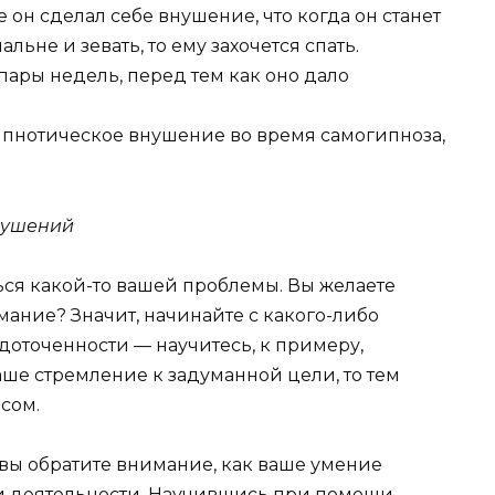
 он сделал себе внушение, что когда он станет
ьне и зевать, то ему захочется спать.
ары недель, перед тем как оно дало
гипнотическое внушение во время самогипноза,
нушений
ся какой-то вашей проблемы. Вы желаете
ание? Значит, начинайте с какого-либо
оточенности — научитесь, к примеру,
аше стремление к задуманной цели, то тем
сом.
 вы обратите внимание, как ваше умение
ти деятельности. Научившись при помощи