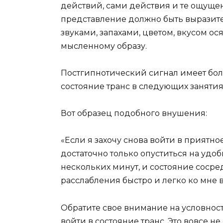
действий, сами действия и те ощущен
представление должно быть выразит
звуками, запахами, цветом, вкусом ос
мысленному образу.
Постгипнотический сигнал имеет бол
состояние транс в следующих заняти
Вот образец подобного внушения:
«Если я захочу снова войти в приятно
достаточно только опуститься на удо
нескольких минут, и состояние соср
расслабления быстро и легко ко мне в
Обратите свое внимание на условност
войти в состояние транс. Это вовсе не